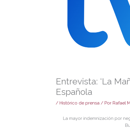
Entrevista: ‘La Ma
Española
/
Histórico de prensa
/ Por
Rafael 
La mayor indemnización por neg
Bu