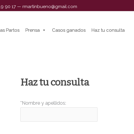
319 90 17
—
rmartinbueno@gmail.com
as Partos
as Partos
Prensa
Prensa
Casos ganados
Casos ganados
Haz tu consulta
Haz tu consulta
Haz tu consulta
*Nombre y apellidos: