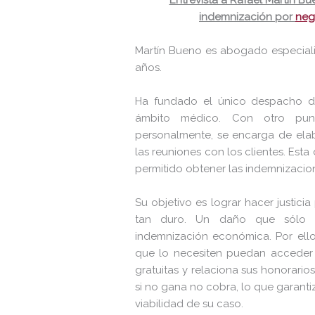
Entrevista a Rafael Martín 
indemnización por
neg
Martín Bueno es abogado especiali
años.
Ha fundado el único despacho ded
ámbito médico. Con otro punto
personalmente, se encarga de elabo
las reuniones con los clientes. Esta
permitido obtener las indemnizaci
Su objetivo es lograr hacer justici
tan duro. Un daño que sólo p
indemnización económica. Por ello
que lo necesiten puedan acceder a 
gratuitas y relaciona sus honorari
si no gana no cobra, lo que garantiz
viabilidad de su caso.