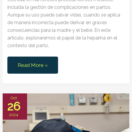
incluida la gestión de complicaciones en partos.
Aunque su uso puede salvar vidas, cuando se aplica
de manera incorrecta puede derivar en graves
consecuencias para la madre y el bebé. En este
artículo, exploraremos el papel de la heparina en el
contexto del parto,
Uso
Read More »
de
la
Heparina
en
Oct
26
Partos:
Beneficios,
2024
Riesgos
y