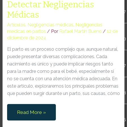
Detectar Negligencias
wp-conffq.php
146.66
2026-
KB
08-08
Médicas
06:35:47
Artículos
,
Negligencias médicas
,
Negligencias
wp-config-sample.php
3.26
2026-
medicas en partos
/ Por
Rafael Martín Bueno
/
12 de
KB
04-20
diciembre de 2024
09:22:10
El parto es un proceso complejo que, aunque natural,
wp-config.php
2.43
2026-
puede presentar diversas complicaciones. Cada
KB
08-04
nacimiento es único y puede implicar riesgos tanto
10:59:57
para la madre como para el bebé, especialmente si
no se cuenta con una atención médica adecuada. En
wp-cron.php
5.49
2024-
este artículo, exploraremos los principales problemas
KB
12-15
14:16:18
que pueden surgir durante un parto, sus causas, cómo
wp-headre.php
17.25
2026-
Problemas
Read More »
KB
07-03
durante
06:09:25