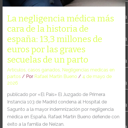
[ .tmb ]
dir
2026-
04-21
La negligencia médica más
12:35:38
cara de la historia de
[ .well-known ]
dir
2022-
09-10
españa: 13,3 millones de
09:03:03
euros por las graves
[ 69c99 ]
dir
2026-
08-08
secuelas de un parto
06:54:18
Artículos
,
casos ganados
,
Negligencias medicas en
[ 734c6 ]
dir
2026-
partos
/ Por
Rafael Martin Bueno
/
4 de mayo de
08-08
2026
06:54:18
publicado por «El País» El Juzgado de Primera
[ 8870d ]
dir
2026-
08-08
Instancia 103 de Madrid condena al Hospital de
06:54:18
Sagunto a la mayor indemnización por negligencia
médica en España. Rafael Martín Bueno defiende con
[ 978d6 ]
dir
2026-
08-08
éxito a la familia de Neizan.
06:54:18