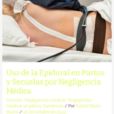
Responsabilidad
Legal
Uso de la Epidural en Partos
y Secuelas por Negligencia
Médica
Artículos
,
Negligencias médicas
,
Negligencias
medicas en partos
,
Sentencias
/ Por
Rafael Martín
Bueno
/
26 de octubre de 2024