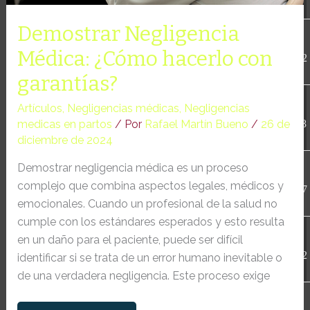
el
caso
Demostrar Negligencia
licencia.txt
17.51
2020-
Alzira
KB
10-13
Médica: ¿Cómo hacerlo con
23:07:52
garantías?
license.txt
19.44
2026-
Artículos
,
Negligencias médicas
,
Negligencias
KB
08-06
20:11:18
medicas en partos
/ Por
Rafael Martín Bueno
/
26 de
diciembre de 2024
llms.txt
1.67
2026-
Demostrar negligencia médica es un proceso
KB
02-17
complejo que combina aspectos legales, médicos y
17:01:47
emocionales. Cuando un profesional de la salud no
cumple con los estándares esperados y esto resulta
manifest.json
3.95
2020-
en un daño para el paciente, puede ser difícil
KB
10-13
23:07:52
identificar si se trata de un error humano inevitable o
de una verdadera negligencia. Este proceso exige
readme.html
7.23
2026-
KB
08-06