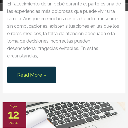
El fallecimiento de un bebé durante el parto es una de
las experiencias más dolorosas que puede vivir una
familia. Aunque en muchos casos el parto transcurre
sin complicaciones, existen situaciones en las que los
errores médicos, la falta de atención adecuada o la
toma de decisiones incorrectas pueden
desencadenar tragedias evitables. En estas
circunstancias,
Reclamación
Read More »
por
fallecimiento
del
bebé
Nov
12
en
el
2024