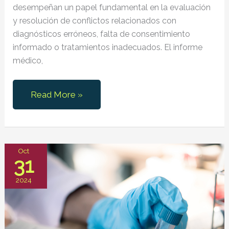
desempeñan un papel fundamental en la evaluación
y resolución de conflictos relacionados con
diagnósticos erróneos, falta de consentimiento
informado o tratamientos inadecuados. El informe
médico,
Diferencias
Read More »
entre
Informe
Médico
e
Oct
31
Historial
Clínico
2024