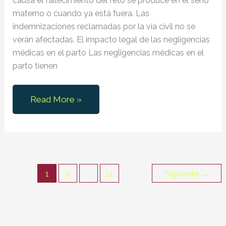
causa el fallecimiento del feto se produce en el seno
materno o cuando ya está fuera. Las
indemnizaciones reclamadas por la vía civil no se
verán afectadas. El impacto legal de las negligencias
médicas en el parto Las negligencias médicas en el
parto tienen
¿Aborto
Read More »
imprudente
u
homicidio?
El
Supremo
1
2
…
21
Siguiente
→
arroja
luz
sobre