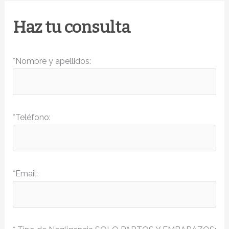
las
negligencias
Haz tu consulta
en
el
parto
*Nombre y apellidos:
*Teléfono:
*Email: