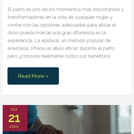
El parto es uno de los momentos más importantes y
transformadores en la vida de cualquier mujer, y
contar con las opciones adecuadas para aliviar el
dolor puede marcar una gran diferencia en la
experiencia. La epidural, un método popular de
anestesia, ofrece un alivio eficaz durante el parto,
pero ¿conoces realmente todos sus beneficios
Uso
Read More »
de
la
Epidural
en
Oct
21
Partos
y
2024