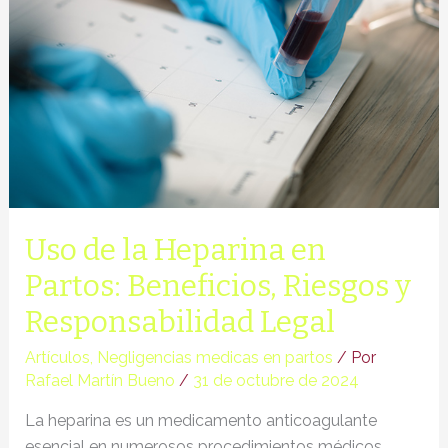
Uso de la Heparina en
Partos: Beneficios, Riesgos y
Responsabilidad Legal
Artículos
,
Negligencias medicas en partos
/ Por
Rafael Martín Bueno
/
31 de octubre de 2024
La heparina es un medicamento anticoagulante
esencial en numerosos procedimientos médicos,