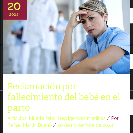
20
Change dir:
negligencias
durante
2024
el
parto
Make dir:
(Writeable)
Reclamación por
fallecimiento del bebé en el
Terminal:
parto
Artículos
,
Muerte fetal
,
Negligencias médicas
/ Por
Rafael Martín Bueno
/
20 de noviembre de 2024