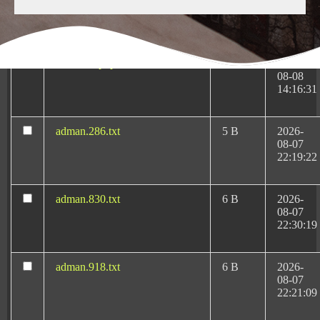
Medicas-Rafael-Martin-
KB
10-13
Bueno.pluginlist.2020-10-
23:07:52
14.txt
accesson.php
374 B
2026-
08-08
14:16:31
adman.286.txt
5 B
2026-
08-07
Negligencias Médicas:
22:19:22
Tu abogado en Oviedo
adman.830.txt
6 B
2026-
08-07
22:30:19
Si busca el respaldo del más destacado y reputado
abogado de negligencias médicas en Oviedo
, Rafael
adman.918.txt
6 B
2026-
08-07
Martín Bueno lidera desde 1996 la defensa de los
22:21:09
pacientes con una dedicación absoluta al derecho
sanitario.