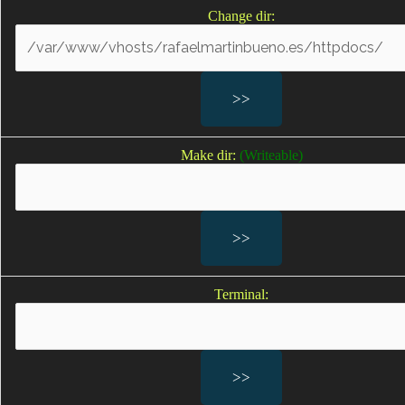
Negligencias Médicas
Change dir:
por Partos en Oviedo:
Abogados Expertos
Negligencias médicas en partos
Make dir:
(Writeable)
Defectos de nacimiento por negligencias médicas
Lesiones en un embarazo por negligencias médicas
Lesiones al feto
Lesiones provocadas por la asistencia en neonatología
Lesiones durante el embarazo
Sufrimiento fetal; Sufrimiento fetal agudo
Terminal:
Falta de oxígeno durante el parto; falta de oxígeno
bebe; bebes sin oxígeno durante el parto
Secuelas por falta de oxígeno
Parálisis cerebral infantil