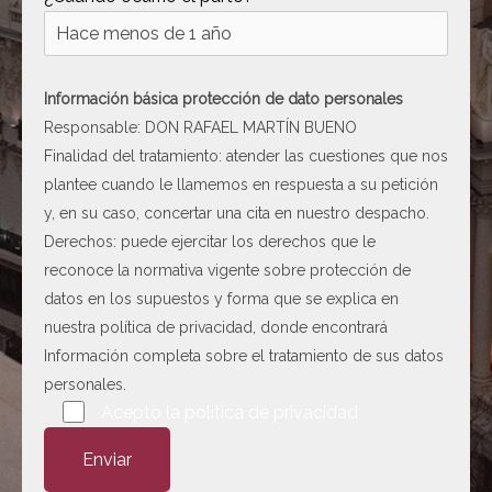
[ c5028 ]
dir
2026-
08-08
06:54:18
Información básica protección de dato personales
[ wp-admin ]
dir
2026-
Responsable: DON RAFAEL MARTÍN BUENO
08-08
Finalidad del tratamiento: atender las cuestiones que nos
06:54:18
plantee cuando le llamemos en respuesta a su petición
[ wp-content ]
dir
2026-
y, en su caso, concertar una cita en nuestro despacho.
08-08
Derechos: puede ejercitar los derechos que le
14:16:31
reconoce la normativa vigente sobre protección de
[ wp-includes ]
dir
2026-
datos en los supuestos y forma que se explica en
08-08
nuestra
política de privacidad
, donde encontrará
14:16:58
Información completa sobre el tratamiento de sus datos
.htaccess
617 B
2026-
personales.
08-08
Por favor, deja este campo vacío.
Acepto la
política de privacidad
06:52:52
Abogado-Negligencias-
4.16
2020-