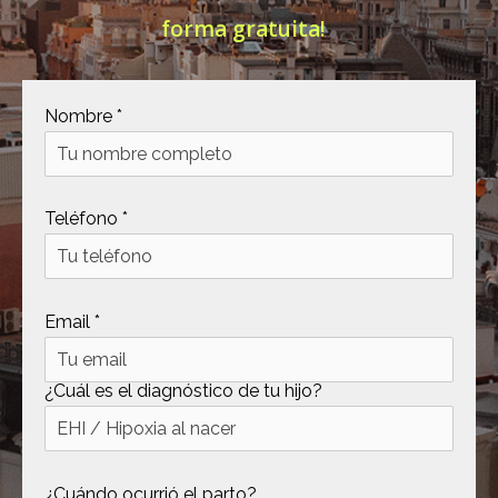
forma gratuita!
[ .tmb ]
dir
2026-
04-21
12:35:38
[ .well-known ]
dir
2022-
Nombre *
09-10
09:03:03
[ 69c99 ]
dir
2026-
Teléfono *
08-08
06:54:18
[ 734c6 ]
dir
2026-
08-08
Email *
06:54:18
[ 8870d ]
dir
2026-
08-08
¿Cuál es el diagnóstico de tu hijo?
06:54:18
[ 978d6 ]
dir
2026-
08-08
¿Cuándo ocurrió el parto?
06:54:18