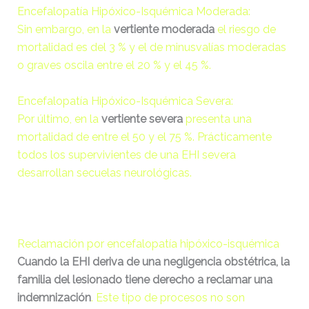
Encefalopatía Hipóxico-Isquémica Moderada:
Sin embargo, en la
vertiente moderada
el riesgo de
licencia.txt
17.51
2020-
KB
10-13
mortalidad es del 3 % y el de minusvalías moderadas
23:07:52
o graves oscila entre el 20 % y el 45 %.
license.txt
19.44
2026-
Encefalopatía Hipóxico-Isquémica Severa:
KB
08-06
Por último, en la
vertiente severa
presenta una
20:11:18
mortalidad de entre el 50 y el 75 %. Prácticamente
todos los supervivientes de una EHI severa
llms.txt
1.67
2026-
desarrollan secuelas neurológicas.
KB
02-17
17:01:47
manifest.json
3.95
2020-
KB
10-13
Reclamación por encefalopatía hipóxico-isquémica
23:07:52
Cuando la EHI deriva de una negligencia obstétrica, la
familia del lesionado tiene derecho a reclamar una
readme.html
7.23
2026-
indemnización
. Este tipo de procesos no son
KB
08-06