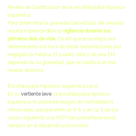
adman.956.txt
6 B
2026-
Niveles de Clasificación de la
encefalopatía hipóxico-
08-07
isquémica
22:31:54
Para determinar la gravedad del estado del neonato
resulta imprescindible la
vigilancia durante sus
backwpup_readme.txt
271 B
2020-
primeros días de vida
. De ahí que esta etapa sea
10-13
23:07:52
determinante a la hora de iniciar reclamaciones por
negligencia médica. El cuadro clínico de una EHI
depende de su gravedad, que se clasifica en tres
f8f65b53355c.php
375 B
2026-
08-08
niveles distintos:
00:04:59
Encefalopatía Hipóxico-Isquémica Leve:
googleaa145d4b548e5264.html
53 B
2020-
En su
vertiente leve
, la encefalopatía hipóxico-
10-13
isquémica no presenta riesgos de mortalidad ni
23:07:52
minusvalías, aunque entre un 6 % y un 24 % de los
casos (siguiendo a la AEP) han presentado leves
index.php
3.14
2026-
retrasos en el desarrollo psicomotor.
KB
08-08
06:52:52