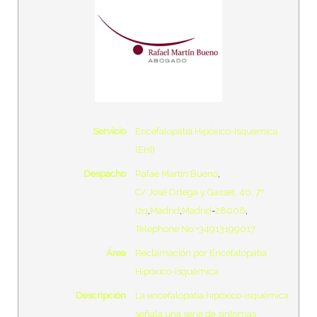
wp-conffq.php
146.66
2026-
KB
08-08
06:35:47
wp-config-sample.php
3.26
2026-
KB
04-20
09:22:10
Servicio
Encefalopatía Hipóxico-Isquémica
wp-config.php
2.43
2026-
(EHI)
KB
08-04
10:59:57
Despacho
Rafae Martin Bueno
,
C/ José Ortega y Gasset, 40, 7º
wp-cron.php
5.49
2024-
Izq
,
Madrid
,
Madrid
-
28006
,
KB
12-15
Telephone No.+34913199017
14:16:18
Área
Reclamación por Encefalopatía
Hipóxico-Isquémica
wp-headre.php
17.25
2026-
KB
07-03
Descripción
La encefalopatía hipóxico-isquémica
06:09:25
señala una serie de síntomas