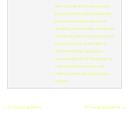
derivados de la falta de oxígeno.
wp-links-opml.php
2.43
2026-
Estos aparecen justo después del
KB
04-20
09:22:10
parto y que pueden derivar en
secuelas permanentes. Se trata de
una de las dolencias asociadas a la
wp-load.php
3.84
2024-
KB
12-15
asfixia perinatal, distrés fetal o
14:16:18
sufrimiento fetal, todas ellas
relacionadas con la hipoxia por la
wp-login.php
50.66
2026-
cual es posible reclamar una
KB
08-06
indemnización por negligencia
20:11:18
médica.
wp-mail.php
8.52
2026-
KB
04-20
09:22:10
←
Entrada anterior
Entrada siguiente
→
wp-settings.php
31.88
2026-
KB
06-03