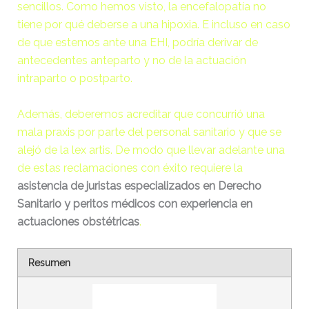
sencillos. Como hemos visto, la encefalopatía no
20:11:18
tiene por qué deberse a una hipoxia. E incluso en caso
de que estemos ante una EHI, podría derivar de
robots.txt
130 B
2023-
antecedentes anteparto y no de la actuación
02-26
10:09:57
intraparto o postparto.
Además, deberemos acreditar que concurrió una
wp-activate.php
7.20
2026-
KB
06-03
mala praxis
por parte del personal sanitario y que se
08:40:32
alejó de la
lex artis
. De modo que llevar adelante una
de estas reclamaciones con éxito requiere la
wp-blog-header.php
351 B
2020-
asistencia de juristas especializados en Derecho
10-13
Sanitario y peritos médicos con experiencia en
23:07:52
actuaciones obstétricas
.
wp-comments-post.php
2.27
2024-
KB
02-26
Resumen
18:03:44