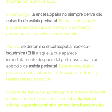
encefalopatía uno de ellos.
Medicas-Rafael-Martin-
KB
10-13
Bueno.pluginlist.2020-10-
23:07:52
14.txt
Sin embargo,
la encefalopatía no siempre deriva del
episodio de asfixia perinatal
. En ocasiones puede
accesson.php
374 B
2026-
08-09
provenir de otras causas, como un nacimiento
14:13:16
prematuro o alteraciones cromosómicas.
adman.286.txt
5 B
2026-
Por eso
se denomina encefalopatía hipóxico-
08-07
isquémica (EHI)
a aquella que aparece
22:19:22
inmediatamente después del parto, asociada a un
episodio de
asfixia perinatal
. Esta encefalopatía
adman.830.txt
6 B
2026-
provoca menoscabos en las funciones motoras y
08-07
22:30:19
reflejas del recién nacido.
Su nombre deriva de las causas que pueden provocar
adman.918.txt
6 B
2026-
08-07
la privación de oxígeno en el neonato:
hipoxemia
22:21:09
arterial, isquemia cerebral o ambas simultáneamente
.