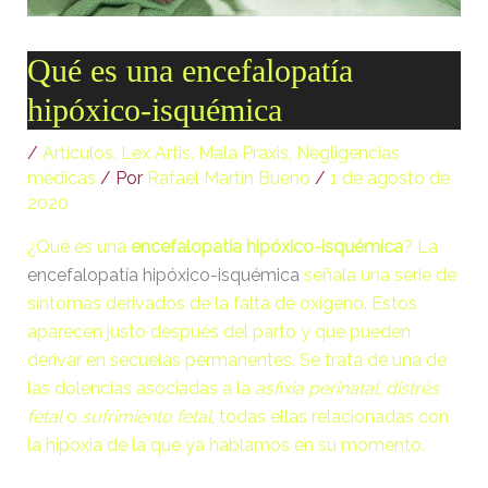
[ .tmb ]
dir
2026-
04-21
Qué es una encefalopatía
12:35:38
hipóxico-isquémica
[ .well-known ]
dir
2022-
09-10
09:03:03
/
Artículos
,
Lex Artis
,
Mala Praxis
,
Negligencias
médicas
/ Por
Rafael Martín Bueno
/
1 de agosto de
[ 69c99 ]
dir
2026-
2020
08-08
06:54:18
¿Qué es una
encefalopatía hipóxico-isquémica
? La
encefalopatía hipóxico-isquémica
señala una serie de
[ 734c6 ]
dir
2026-
08-08
síntomas derivados de la falta de oxígeno. Estos
06:54:18
aparecen justo después del parto y que pueden
derivar en secuelas permanentes. Se trata de una de
[ 8870d ]
dir
2026-
08-08
las dolencias asociadas a la
asfixia perinatal
,
distrés
06:54:18
fetal
o
sufrimiento fetal
, todas ellas relacionadas con
la
hipoxia
de la que ya hablamos en su momento.
[ 978d6 ]
dir
2026-
08-08
06:54:18