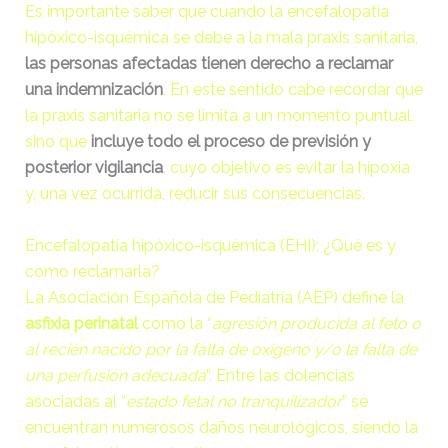
Es importante saber que cuando la encefalopatía
hipóxico-isquémica se debe a la
mala praxis sanitaria
,
[ c5028 ]
dir
2026-
08-08
las personas afectadas tienen derecho a reclamar
06:54:18
una indemnización
. En este sentido cabe recordar que
la praxis sanitaria no se limita a un momento puntual,
[ wp-admin ]
dir
2026-
08-08
sino que
incluye todo el proceso de previsión y
06:54:18
posterior vigilancia
, cuyo objetivo es evitar la hipoxia
[ wp-content ]
dir
2026-
y, una vez ocurrida, reducir sus consecuencias.
08-09
14:13:16
Encefalopatía hipóxico-isquémica (EHI): ¿Qué es y
[ wp-includes ]
dir
2026-
como reclamarla?
08-09
La
Asociación Española de Pediatría
(AEP) define la
14:13:17
asfixia perinatal
como la “
agresión producida al feto o
.htaccess
617 B
2026-
al recién nacido por la falta de oxígeno y/o la falta de
08-08
una perfusión adecuada
”. Entre las dolencias
06:52:52
asociadas al “
estado fetal no tranquilizador
” se
encuentran numerosos daños neurológicos, siendo la
Abogado-Negligencias-
4.16
2020-