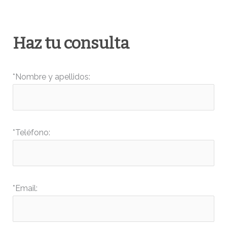
08:40:32
wp-signup.php
33.94
2026-
Haz tu consulta
KB
08-06
20:11:18
*Nombre y apellidos:
wp-trackback.php
5.09
2026-
KB
04-20
09:22:10
xmlrpc.php
3.13
2025-
*Teléfono:
KB
05-06
20:04:23
*Email: