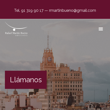
Tel. 91 319 90 17
—
rmartinbueno@gmail.com
Negligencias Médicas por Partos en Oviedo. El único
abogado dedicado en exclusiva.
Llámanos
#1 en España desde 1996