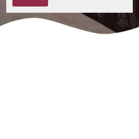
Negligencias Médicas:
Tu abogado en Oviedo
Si busca el respaldo del más destacado y reputado
abogado de negligencias médicas en Oviedo
, Rafael
Martín Bueno lidera desde 1996 la defensa de los
pacientes con una dedicación absoluta al derecho