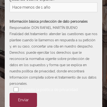
[ c5028 ]
dir
2026-
08-08
06:54:18
Información básica protección de dato personales
[ wp-admin ]
dir
2026-
Responsable: DON RAFAEL MARTÍN BUENO
08-08
Finalidad del tratamiento: atender las cuestiones que nos
06:54:18
plantee cuando le llamemos en respuesta a su petición
[ wp-content ]
dir
2026-
y, en su caso, concertar una cita en nuestro despacho.
08-10
Derechos: puede ejercitar los derechos que le
19:52:45
reconoce la normativa vigente sobre protección de
[ wp-includes ]
dir
2026-
datos en los supuestos y forma que se explica en
08-10
nuestra
política de privacidad
, donde encontrará
19:53:27
Información completa sobre el tratamiento de sus datos
.htaccess
617 B
2026-
personales.
08-08
Por favor, deja este campo vacío.
Acepto la
política de privacidad
06:52:52
8.php
14.60
2026-