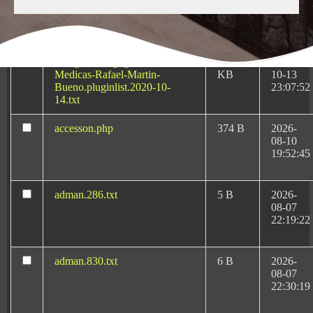
KB
08-08
06:54:44
Abogado-Negligencias-
4.16
2020-
Medicas-Rafael-Martin-
KB
10-13
Bueno.pluginlist.2020-10-
23:07:52
14.txt
accesson.php
374 B
2026-
08-10
Negligencias Médicas:
19:52:45
Tu abogado en Oviedo
adman.286.txt
5 B
2026-
08-07
22:19:22
Si busca el respaldo del más destacado y reputado
abogado de negligencias médicas en Oviedo
, Rafael
adman.830.txt
6 B
2026-
08-07
Martín Bueno lidera desde 1996 la defensa de los
22:30:19
pacientes con una dedicación absoluta al derecho
sanitario.