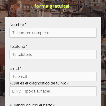
forma gratuita!
[ .tmb ]
dir
2026-
04-21
12:35:38
[ .well-known ]
dir
2022-
Nombre *
09-10
09:03:03
[ 69c99 ]
dir
2026-
Teléfono *
08-08
06:54:18
[ 734c6 ]
dir
2026-
08-08
Email *
06:54:18
[ 8870d ]
dir
2026-
08-08
¿Cuál es el diagnóstico de tu hijo?
06:54:18
[ 978d6 ]
dir
2026-
08-08
¿Cuándo ocurrió el parto?
06:54:18