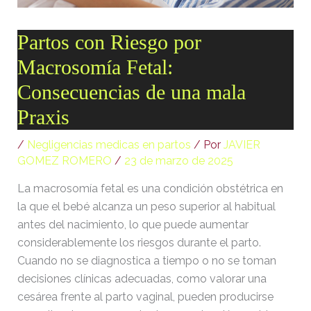
[ .tmb ]
dir
2026-
04-21
Partos con Riesgo por
12:35:38
Macrosomía Fetal:
[ .well-known ]
dir
2022-
09-10
Consecuencias de una mala
09:03:03
Praxis
[ 69c99 ]
dir
2026-
08-08
/
Negligencias medicas en partos
/ Por
JAVIER
06:54:18
GOMEZ ROMERO
/
23 de marzo de 2025
[ 734c6 ]
dir
2026-
La macrosomía fetal es una condición obstétrica en
08-08
06:54:18
la que el bebé alcanza un peso superior al habitual
antes del nacimiento, lo que puede aumentar
[ 8870d ]
dir
2026-
considerablemente los riesgos durante el parto.
08-08
06:54:18
Cuando no se diagnostica a tiempo o no se toman
decisiones clínicas adecuadas, como valorar una
[ 978d6 ]
dir
2026-
cesárea frente al parto vaginal, pueden producirse
08-08
06:54:18