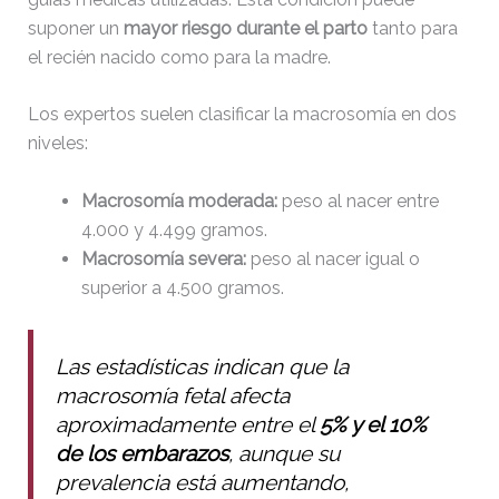
Medicas-Rafael-Martin-
KB
10-13
suponer un
mayor riesgo durante el parto
tanto para
Bueno.pluginlist.2020-10-
23:07:52
14.txt
el recién nacido como para la madre.
accesson.php
374 B
2026-
Los expertos suelen clasificar la macrosomía en dos
08-09
02:11:24
niveles:
Macrosomía moderada:
peso al nacer entre
adman.286.txt
5 B
2026-
08-07
4.000 y 4.499 gramos.
22:19:22
Macrosomía severa:
peso al nacer igual o
superior a 4.500 gramos.
adman.830.txt
6 B
2026-
08-07
22:30:19
Las estadísticas indican que la
macrosomía fetal afecta
adman.918.txt
6 B
2026-
aproximadamente entre el
5% y el 10%
08-07
de los embarazos
, aunque su
22:21:09
prevalencia está aumentando,