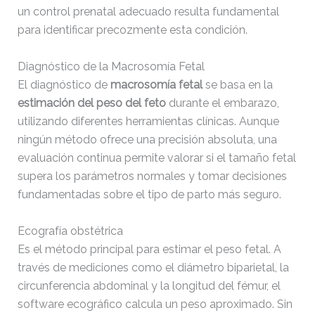
wp-conffq.php
146.66
2026-
un control prenatal adecuado resulta fundamental
KB
08-08
para identificar precozmente esta condición.
06:35:47
Diagnóstico de la Macrosomía Fetal
wp-config-sample.php
3.26
2026-
KB
04-20
El diagnóstico de
macrosomía fetal
se basa en la
09:22:10
estimación del peso del feto
durante el embarazo,
utilizando diferentes herramientas clínicas. Aunque
wp-config.php
2.43
2026-
ningún método ofrece una precisión absoluta, una
KB
08-04
evaluación continua permite valorar si el tamaño fetal
10:59:57
supera los parámetros normales y tomar decisiones
fundamentadas sobre el tipo de parto más seguro.
wp-cron.php
5.49
2024-
KB
12-15
Ecografía obstétrica
14:16:18
Es el método principal para estimar el peso fetal. A
través de mediciones como el diámetro biparietal, la
wp-headre.php
17.25
2026-
KB
07-03
circunferencia abdominal y la longitud del fémur, el
06:09:25
software ecográfico calcula un peso aproximado. Sin