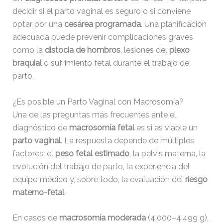
Change dir:
decidir si el parto vaginal es seguro o si conviene
optar por una
cesárea programada
. Una planificación
adecuada puede prevenir complicaciones graves
como la
distocia de hombros
, lesiones del
plexo
braquial
o sufrimiento fetal durante el trabajo de
parto.
Make dir:
(Writeable)
¿Es posible un Parto Vaginal con Macrosomía?
Una de las preguntas más frecuentes ante el
diagnóstico de
macrosomía fetal
es si es viable un
parto vaginal
. La respuesta depende de múltiples
factores: el
peso fetal estimado
, la pelvis materna, la
Terminal:
evolución del trabajo de parto, la experiencia del
equipo médico y, sobre todo, la evaluación del
riesgo
materno-fetal
.
En casos de
macrosomía moderada
(4.000–4.499 g),