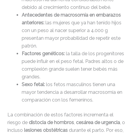
20:11:18
debido al crecimiento continuo del bebé.
Antecedentes de macrosomía en embarazos
robots.txt
130 B
2023-
anteriores:
las mujeres que ya han tenido hijos
02-26
con un peso al nacer superior a 4.000 g
10:09:57
presentan mayor probabilidad de repetir este
patrón.
wp-activate.php
7.20
2026-
Factores genéticos:
la talla de los progenitores
KB
06-03
08:40:32
puede influir en el peso fetal. Padres altos o de
complexión grande suelen tener bebés más
grandes.
wp-blog-header.php
351 B
2020-
10-13
Sexo fetal:
los fetos masculinos tienen una
23:07:52
mayor tendencia a desarrollar macrosomía en
comparación con los femeninos.
wp-comments-post.php
2.27
2024-
KB
02-26
La combinación de estos factores incrementa el
18:03:44
riesgo de
distocia de hombros
,
cesárea de urgencia
, o
incluso
lesiones obstétricas
durante el parto. Por eso,