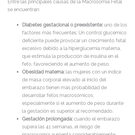
Entre las principales causas de la Macrosomía Fetal
se encuentran:
licencia.txt
17.51
2020-
KB
10-13
Diabetes gestacional o preexistente:
uno de los
23:07:52
factores más frecuentes. Un control glucémico
deficiente puede provocar un crecimiento fetal
license.txt
19.44
2026-
excesivo debido a la hiperglucemia materna,
KB
08-06
20:11:18
que estimula la producción de insulina en el
feto, favoreciendo el aumento de peso.
llms.txt
1.67
2026-
Obesidad materna:
las mujeres con un índice
KB
02-17
de masa corporal elevado al inicio del
17:01:47
embarazo tienen más probabilidad de
desarrollar fetos macrosómicos,
manifest.json
3.95
2020-
especialmente si el aumento de peso durante
KB
10-13
la gestación es superior al recomendado.
23:07:52
Gestación prolongada:
cuando el embarazo
supera las 41 semanas, el riesgo de
readme.html
7.23
2026-
KB
08-06
macrosomía aumenta considerablemente