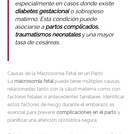
especialmente en casos donde existe
adman.956.txt
6 B
2026-
diabetes gestacional
o sobrepeso
08-07
22:31:54
materno. Esta condición puede
asociarse a
partos complicados,
traumatismos neonatales
y una mayor
backwpup_readme.txt
271 B
2020-
10-13
tasa de cesáreas.
23:07:52
f8f65b53355c.php
375 B
2026-
08-08
Causas de la Macrosomía Fetal en un Parto
00:04:59
La
macrosomía fetal
puede tener múltiples causas,
relacionadas tanto con la salud materna como con
googleaa145d4b548e5264.html
53 B
2020-
factores fetales o antecedentes familiares. Identificar
10-13
23:07:52
estos factores de riesgo durante el embarazo es
esencial para prevenir
complicaciones en el parto
y
index.php
3.14
2026-
planificar una atención obstétrica segura.
KB
08-08
06:52:52