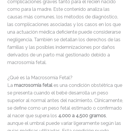
complicaciones graves tanto para el recién nacido
como para la madre. Este contenido analiza las
[ c5028 ]
dir
2026-
causas más comunes, los métodos de diagnóstico,
08-08
06:54:18
las complicaciones asociadas y los casos en los que
una actuación médica deficiente puede considerarse
[ wp-admin ]
dir
2026-
08-08
negligencia. También se detallan los derechos de las
06:54:18
familias y las posibles indemnizaciones por daños
derivados de un parto mal gestionado debido a
[ wp-content ]
dir
2026-
08-09
macrosomía fetal.
02:11:24
¿Qué es la Macrosomía Fetal?
[ wp-includes ]
dir
2026-
08-09
La
macrosomía fetal
es una condición obstétrica que
02:11:28
se presenta cuando el bebé desarrolla un peso
superior al normal antes del nacimiento. Clínicamente,
.htaccess
617 B
2026-
08-08
se define como un peso fetal estimado o confirmado
06:52:52
al nacer que supera los
4.000 a 4.500 gramos
,
aunque el umbral puede variar ligeramente según las
Abogado-Negligencias-
4.16
2020-
guías médicas utilizadas. Esta condición puede