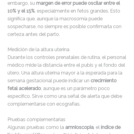
embargo, su
margen de error puede oscilar entre el
wp-links-opml.php
2.43
2026-
10% y el 15%
, especialmente en fetos grandes. Esto
KB
04-20
significa que, aunque la macrosomía puede
09:22:10
sospecharse, no siempre es posible confirmarla con
certeza antes del parto.
wp-load.php
3.84
2024-
KB
12-15
14:16:18
Medición de la altura uterina
Durante los controles prenatales de rutina, el personal
médico mide la distancia entre el pubis y el fondo del
wp-login.php
50.66
2026-
KB
08-06
útero. Una altura uterina mayor a la esperada para la
20:11:18
semana gestacional puede indicar un
crecimiento
fetal acelerado
, aunque es un parámetro poco
wp-mail.php
8.52
2026-
específico. Sirve como una señal de alerta que debe
KB
04-20
complementarse con ecografías.
09:22:10
Pruebas complementarias
wp-settings.php
31.88
2026-
Algunas pruebas como la
amnioscopia
, el
índice de
KB
06-03