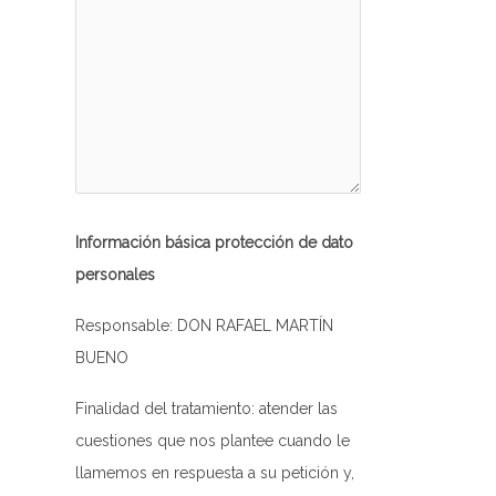
-rw-r--r--
Rename
Touch
Edit
Download
-rw-r--r--
Rename
Touch
Edit
Download
-rw-r--r--
Rename
Touch
Edit
Download
-rw-rw-rw-
Rename
Touch
Edit
Download
-rw-r--r--
Rename
Touch
Edit
Download
-rw-rw-rw-
Rename
Touch
Edit
Download
Información básica protección de dato
personales
-r--r--r--
Rename
Touch
Edit
Download
-rw-rw-rw-
Rename
Touch
Edit
Download
Responsable: DON RAFAEL MARTÍN
BUENO
-rw-rw-rw-
Rename
Touch
Edit
Download
Finalidad del tratamiento: atender las
-rw-rw-rw-
Rename
Touch
Edit
Download
cuestiones que nos plantee cuando le
-rw-rw-rw-
Rename
Touch
Edit
Download
llamemos en respuesta a su petición y,
-rw-rw-rw-
Rename
Touch
Edit
Download