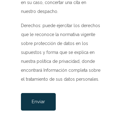
en su caso, concertar una cita en
-rw-rw-rw-
Rename
Touch
Edit
Download
nuestro despacho.
-rw-rw-rw-
Rename
Touch
Edit
Download
Derechos: puede ejercitar los derechos
que le reconoce la normativa vigente
-rw-rw-rw-
Rename
Touch
Edit
Download
sobre protección de datos en los
-rw-rw-rw-
Rename
Touch
Edit
Download
supuestos y forma que se explica en
-rw-r--r--
Rename
Touch
Edit
Download
nuestra
política de privacidad
, donde
-rw-rw-rw-
Rename
Touch
Edit
Download
encontrará Información completa sobre
el tratamiento de sus datos personales.
-rw-------
Rename
Touch
Edit
Download
Por favor, deja este campo vacío.
-rw-rw-rw-
Rename
Touch
Edit
Download
-rw-r--r--
Rename
Touch
Edit
Download
-rw-rw-rw-
Rename
Touch
Edit
Download
-rw-rw-rw-
Rename
Touch
Edit
Download