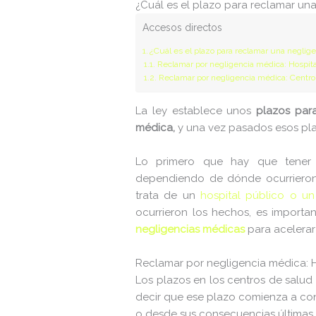
¿Cuál es el plazo para reclamar un
adman.830.txt
Accesos directos
adman.918.txt
¿Cuál es el plazo para reclamar una neglig
Reclamar por negligencia médica: Hospita
adman.956.txt
Reclamar por negligencia médica: Centro
backwpup_readme.txt
La ley establece unos
plazos para
f8f65b53355c.php
médica,
y una vez pasados esos pla
googleaa145d4b548e5264.html
Lo primero que hay que tener
dependiendo de dónde ocurrieron l
index.php
trata de un
hospital público o un
licencia.txt
ocurrieron los hechos, es import
negligencias médicas
para acelerar
license.txt
llms.txt
Reclamar por negligencia médica: H
Los plazos en los centros de salud 
manifest.json
decir que ese plazo comienza a co
o desde sus consecuencias últimas.
readme.html