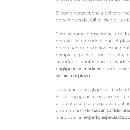
robots.txt
Si como consecuencia del error médi
doce meses del fallecimiento. Las f
wp-activate.php
wp-blog-header.php
Pero, si como consecuencia de la 
persiste, se entenderá que el plazo
wp-comments-post.php
decir, cuando los daños están cont
wp-conffq.php
compleja, puesto que los plazo
importante contar con la ayuda 
wp-config-sample.php
negligencias médicas
puede indica
se inicia el plazo.
wp-config.php
wp-cron.php
Reclamar por negligencia médica: 
Si la negligencia ocurrió en un
wp-headre.php
establecerse plazos que van del año
wp-links-opml.php
que en caso de
haber sufrido un
manos de un
experto especializado
wp-load.php