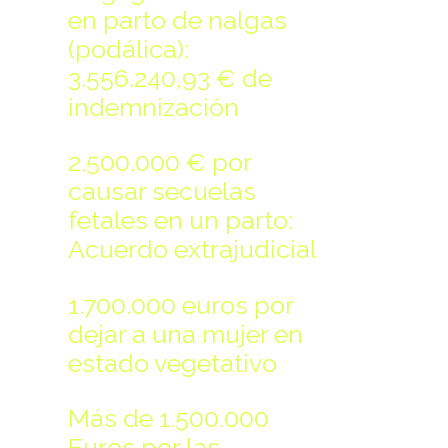
Make file:
(Writeable)
en parto de nalgas
(podálica):
3.556.240,93 € de
indemnización
Upload file:
(Writeable)
2.500.000 € por
causar secuelas
fetales en un parto:
Acuerdo extrajudicial
1.700.000 euros por
dejar a una mujer en
estado vegetativo
Más de 1.500.000
Euros por las