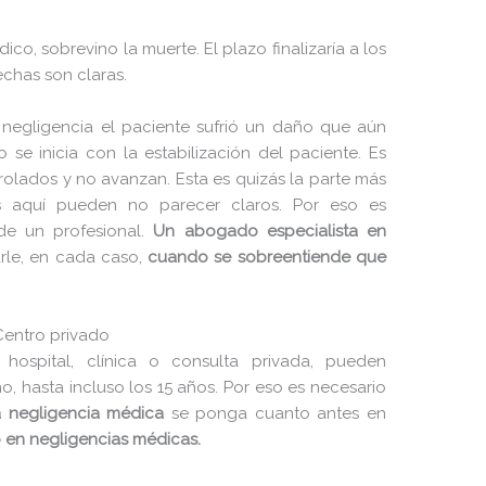
130 B
2023-02-26 10:09:57
co, sobrevino la muerte. El plazo finalizaría a los
echas son claras.
7.20 KB
2026-06-03 08:40:32
351 B
2020-10-13 23:07:52
negligencia el paciente sufrió un daño que aún
 se inicia con la estabilización del paciente. Es
2.27 KB
2024-02-26 18:03:44
rolados y no avanzan. Esta es quizás la parte más
146.66 KB
2026-08-08 06:35:47
s aquí pueden no parecer claros. Por eso es
de un profesional.
Un abogado especialista en
3.26 KB
2026-04-20 09:22:10
rle, en cada caso,
cuando se sobreentiende que
2.43 KB
2026-08-04 10:59:57
5.49 KB
2024-12-15 14:16:18
Centro privado
 hospital, clínica o consulta privada, pueden
17.25 KB
2026-07-03 06:09:25
, hasta incluso los 15 años. Por eso es necesario
2.43 KB
2026-04-20 09:22:10
a negligencia médica
se ponga cuanto antes en
 en negligencias médicas.
3.84 KB
2024-12-15 14:16:18