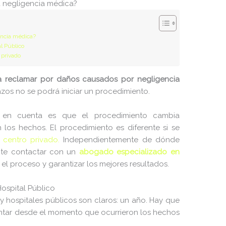
a negligencia médica?
6 B
2026-08-07 22:30:19
6 B
2026-08-07 22:21:09
encia médica?
l Público
6 B
2026-08-07 22:31:54
 privado
271 B
2020-10-13 23:07:52
 reclamar por daños causados por negligencia
375 B
2026-08-08 00:04:59
zos no se podrá iniciar un procedimiento.
53 B
2020-10-13 23:07:52
 en cuenta es que el procedimiento cambia
os hechos. El procedimiento es diferente si se
3.14 KB
2026-08-08 06:52:52
 centro privado.
Independientemente de dónde
17.51 KB
2020-10-13 23:07:52
ante contactar con un
abogado especializado en
 el proceso y garantizar los mejores resultados.
19.44 KB
2026-08-06 20:11:18
1.67 KB
2026-02-17 17:01:47
ospital Público
y hospitales públicos son claros: un año. Hay que
3.95 KB
2020-10-13 23:07:52
ntar desde el momento que ocurrieron los hechos
7.23 KB
2026-08-06 20:11:18