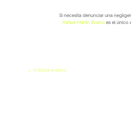
wp-login.php
wp-mail.php
Si necesita denunciar una neglig
Rafael Martín Bueno
es el único
wp-settings.php
wp-signup.php
wp-trackback.php
xmlrpc.php
←
Entrada anterior
Change dir: