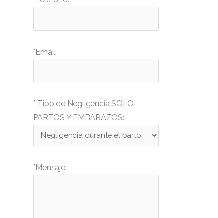
drwxr-xr-x
Rename
Touch
drwxr-xr-x
Rename
Touch
drwxr-xr-x
Rename
Touch
*Email:
drwxr-xr-x
Rename
Touch
drwxr-xr-x
Rename
Touch
drwxr-xr-x
Rename
Touch
* Tipo de Negligencia SOLO
drwxr-xr-x
Rename
Touch
PARTOS Y EMBARAZOS:
drwxr-xr-x
Rename
Touch
-r--r--r--
Rename
Touch
Edit
Download
*Mensaje:
-rw-rw-rw-
Rename
Touch
Edit
Download
-rw-r--r--
Rename
Touch
Edit
Download
-rw-r--r--
Rename
Touch
Edit
Download