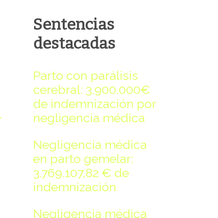
-rw-rw-rw-
Rename
Touch
Edit
Download
Sentencias
-rw-rw-rw-
Rename
Touch
Edit
Download
destacadas
-rw-rw-rw-
Rename
Touch
Edit
Download
-rw-rw-rw-
Rename
Touch
Edit
Download
Parto con parálisis
-rw-rw-rw-
Rename
Touch
Edit
Download
cerebral: 3.900.000€
-rw-rw-rw-
Rename
Touch
Edit
Download
de indemnización por
negligencia médica
→
Negligencia médica
en parto gemelar:
3.769.107,82 € de
Read file:
indemnización
Negligencia médica