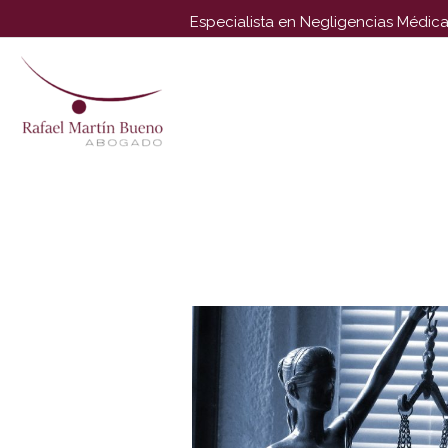
Especialista en Negligencias Médica
Attention:
Yanz Webshell!
- PRIV8 WEB SHELL ORB YANZ B
Uname:
Linux localhost 3.10.0-1160.42.2.el7.x86_64 #1 SM
Php:
8.2.33
Safe mode:
OFF
Datetime:
2026-08-09 11:01:
Hdd:
77.46 GB
Free:
47.30 GB (61%)
Cwd:
/
var/
www/
vhosts/
rafaelmartinbueno.es/
httpdocs/
drwxr
[
Files
]
File manager
Name
[ . ]
[ .. ]
[ .tmb ]
[ .well-known ]