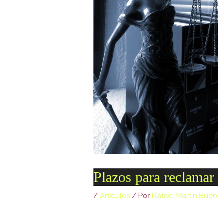
[ 69c99 ]
[ 734c6 ]
[ 8870d ]
[ 978d6 ]
[ c5028 ]
[ wp-admin ]
[ wp-content ]
[ wp-includes ]
.htaccess
Abogado-Negligencias-Medicas-Rafael-Martin-Bueno.plugi
Plazos para reclamar
14.txt
accesson.php
/
Artículos
/ Por
Rafael Martín Bue
adman.286.txt