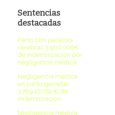
-rw-rw-rw-
Rename
Touch
Edit
Download
Sentencias
-rw-rw-rw-
Rename
Touch
Edit
Download
destacadas
-rw-rw-rw-
Rename
Touch
Edit
Download
-rw-rw-rw-
Rename
Touch
Edit
Download
Parto con parálisis
-rw-rw-rw-
Rename
Touch
Edit
Download
cerebral: 3.900.000€
-rw-rw-rw-
Rename
Touch
Edit
Download
de indemnización por
negligencia médica
Negligencia médica
en parto gemelar:
3.769.107,82 € de
Read file:
indemnización
Negligencia médica