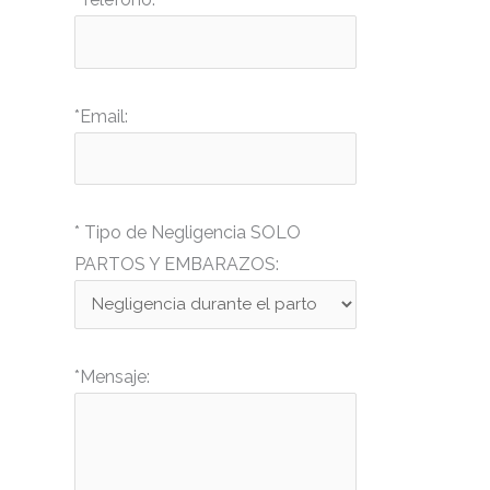
drwxr-xr-x
Rename
Touch
drwxr-xr-x
Rename
Touch
drwxr-xr-x
Rename
Touch
*Email:
drwxr-xr-x
Rename
Touch
drwxr-xr-x
Rename
Touch
drwxr-xr-x
Rename
Touch
* Tipo de Negligencia SOLO
drwxr-xr-x
Rename
Touch
PARTOS Y EMBARAZOS:
drwxr-xr-x
Rename
Touch
-r--r--r--
Rename
Touch
Edit
Download
*Mensaje:
-rw-rw-rw-
Rename
Touch
Edit
Download
-rw-r--r--
Rename
Touch
Edit
Download
-rw-r--r--
Rename
Touch
Edit
Download