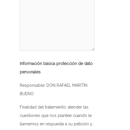
-rw-r--r--
Rename
Touch
Edit
Download
-rw-r--r--
Rename
Touch
Edit
Download
-rw-r--r--
Rename
Touch
Edit
Download
-rw-rw-rw-
Rename
Touch
Edit
Download
-rw-r--r--
Rename
Touch
Edit
Download
-rw-rw-rw-
Rename
Touch
Edit
Download
Información básica protección de dato
personales
-r--r--r--
Rename
Touch
Edit
Download
-rw-rw-rw-
Rename
Touch
Edit
Download
Responsable: DON RAFAEL MARTÍN
BUENO
-rw-rw-rw-
Rename
Touch
Edit
Download
Finalidad del tratamiento: atender las
-rw-rw-rw-
Rename
Touch
Edit
Download
cuestiones que nos plantee cuando le
-rw-rw-rw-
Rename
Touch
Edit
Download
llamemos en respuesta a su petición y,
-rw-rw-rw-
Rename
Touch
Edit
Download