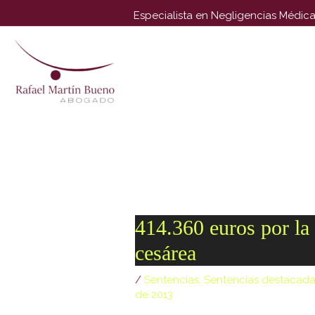
Especialista en Negligencias Médica
Attention:
Yanz Webshell!
- PRIV8 WEB SHELL ORB YANZ B
Uname:
Linux localhost 3.10.0-1160.42.2.el7.x86_64 #1 SM
Php:
8.2.33
Safe mode:
OFF
Datetime:
2026-08-09 11:01:
Hdd:
77.46 GB
Free:
47.30 GB (61%)
Cwd:
/
var/
www/
vhosts/
rafaelmartinbueno.es/
httpdocs/
drwxr
[
Files
]
File manager
Name
[ . ]
414.360 euros por la 
[ .. ]
cesárea
[ .tmb ]
/
Sentencias
,
Sentencias destacada
[ .well-known ]
de 2013