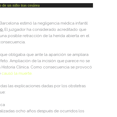
dir
2026-08-08 06:54:18
o de un niño tras cesárea
dir
2026-08-08 06:54:18
dir
2026-08-08 06:54:18
Barcelona estimó la negligencia médica infantil
o.
El juzgador ha considerado acreditado que
dir
2026-08-08 06:54:18
 una posible retracción de la herida abierta en el
dir
2026-08-08 06:54:18
 consecuencia.
dir
2026-08-08 06:54:18
 que obligaba que ante la aparición se ampliara
dir
2026-08-09 11:00:58
del feto. Ampliación de la incisión que parece no se
 la Historia Clínica. Como consecuencia se provocó
dir
2026-08-09 11:01:01
e
causó la muerte.
617 B
2026-08-08 06:52:52
idas las explicaciones dadas por los obstetras
nlist.2020-10-
4.16 KB
2020-10-13 23:07:52
ue:
ica
374 B
2026-08-09 11:00:57
ealizadas ocho años después de ocurridos los
5 B
2026-08-07 22:19:22