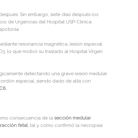
50.66 KB
2026-08-06 20:11:18
8.52 KB
2026-04-20 09:22:10
después. Sin embargo, siete días después los
icio de Urgencias del Hospital USP-Clínica
31.88 KB
2026-06-03 08:40:32
ipotonía.
33.94 KB
2026-08-06 20:11:18
ediante resonancia magnética, lesión especial
5.09 KB
2026-04-20 09:22:10
, lo que motivó su traslado al Hospital Virgen
3.13 KB
2025-05-06 20:04:23
rúrgicamente detectando una grave lesión medular
cordón especial, siendo dado de alta con
 C6.
 como consecuencia de la
sección medular
acción fetal
, tal y como confirmó la necropsia