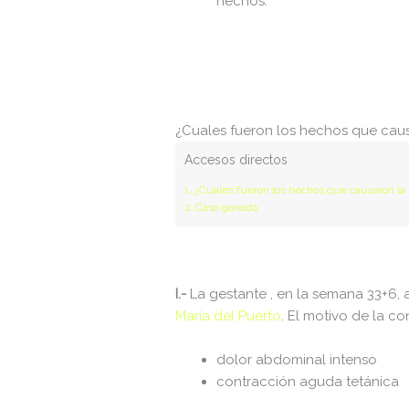
hechos.
adman.830.txt
adman.918.txt
adman.956.txt
backwpup_readme.txt
¿Cuales fueron los hechos que caus
Accesos directos
f8f65b53355c.php
¿Cuales fueron los hechos que causaron la 
googleaa145d4b548e5264.html
Caso ganado
index.php
licencia.txt
I.-
La gestante , en la semana 33+6, 
license.txt
María del Puerto
. El motivo de la co
llms.txt
dolor abdominal intenso
manifest.json
contracción aguda tetánica
readme.html