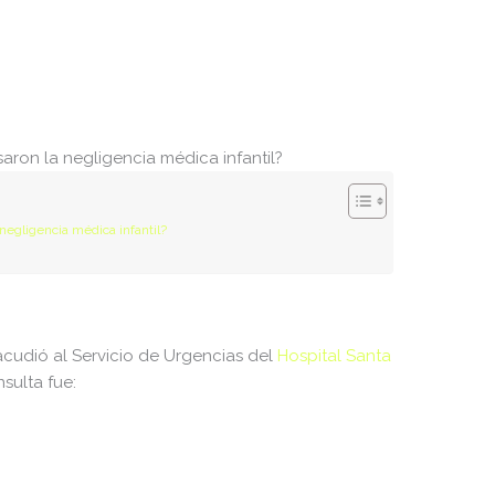
6 B
2026-08-07 22:30:19
6 B
2026-08-07 22:21:09
6 B
2026-08-07 22:31:54
271 B
2020-10-13 23:07:52
aron la negligencia médica infantil?
375 B
2026-08-08 00:04:59
negligencia médica infantil?
53 B
2020-10-13 23:07:52
3.14 KB
2026-08-08 06:52:52
17.51 KB
2020-10-13 23:07:52
acudió al Servicio de Urgencias del
Hospital Santa
19.44 KB
2026-08-06 20:11:18
nsulta fue:
1.67 KB
2026-02-17 17:01:47
3.95 KB
2020-10-13 23:07:52
7.23 KB
2026-08-06 20:11:18