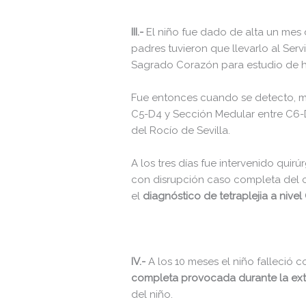
wp-login.php
wp-mail.php
III.-
El niño fue dado de alta un mes 
padres tuvieron que llevarlo al Serv
wp-settings.php
Sagrado Corazón para estudio de h
wp-signup.php
Fue entonces cuando se detecto, m
wp-trackback.php
C5-D4 y Sección Medular entre C6-D3
del Rocío de Sevilla.
xmlrpc.php
A los tres días fue intervenido qui
con disrupción caso completa del 
el
diagnóstico de tetraplejia a nivel
Change dir:
IV.-
A los 10 meses el niño falleció
completa provocada durante la extr
del niño.