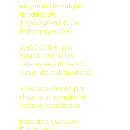
Make file:
(Writeable)
en parto de nalgas
(podálica):
3.556.240,93 € de
indemnización
Upload file:
(Writeable)
2.500.000 € por
causar secuelas
fetales en un parto:
Acuerdo extrajudicial
1.700.000 euros por
dejar a una mujer en
estado vegetativo
Más de 1.500.000
Euros por las