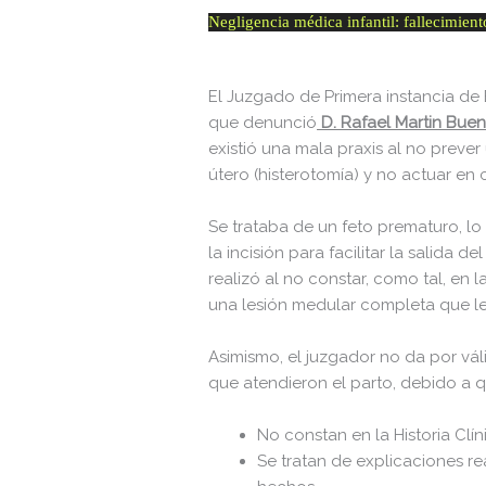
[ 69c99 ]
Negligencia médica infantil: fallecimient
[ 734c6 ]
[ 8870d ]
El Juzgado de Primera instancia de 
que denunció
D. Rafael Martin Buen
[ 978d6 ]
existió una mala praxis al no prever
[ c5028 ]
útero (histerotomía) y no actuar en
[ wp-admin ]
Se trataba de un feto prematuro, lo
[ wp-content ]
la incisión para facilitar la salida 
realizó al no constar, como tal, en
[ wp-includes ]
una lesión medular completa que l
.htaccess
Asimismo, el juzgador no da por vál
Abogado-Negligencias-Medicas-Rafael-Martin-Bueno.plugi
que atendieron el parto, debido a q
14.txt
No constan en la Historia Clín
accesson.php
Se tratan de explicaciones r
adman.286.txt