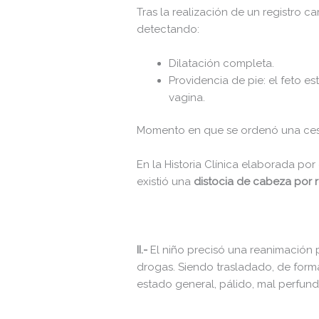
Tras la realización de un registro c
robots.txt
detectando:
wp-activate.php
Dilatación completa.
Providencia de pie: el feto e
wp-blog-header.php
vagina.
wp-comments-post.php
Momento en que se ordenó una ces
wp-conffq.php
wp-config-sample.php
En la Historia Clínica elaborada por
existió una
distocia de cabeza por r
wp-config.php
wp-cron.php
wp-headre.php
II.-
El niño precisó una reanimación 
drogas. Siendo trasladado, de form
wp-links-opml.php
estado general, pálido, mal perfund
wp-load.php