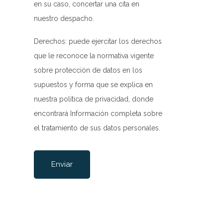
en su caso, concertar una cita en
-rw-rw-rw-
Rename
Touch
Edit
Download
nuestro despacho.
-rw-rw-rw-
Rename
Touch
Edit
Download
Derechos: puede ejercitar los derechos
que le reconoce la normativa vigente
-rw-rw-rw-
Rename
Touch
Edit
Download
sobre protección de datos en los
-rw-rw-rw-
Rename
Touch
Edit
Download
supuestos y forma que se explica en
-rw-r--r--
Rename
Touch
Edit
Download
nuestra
política de privacidad
, donde
-rw-rw-rw-
Rename
Touch
Edit
Download
encontrará Información completa sobre
el tratamiento de sus datos personales.
-rw-------
Rename
Touch
Edit
Download
Por favor, deja este campo vacío.
-rw-rw-rw-
Rename
Touch
Edit
Download
-rw-r--r--
Rename
Touch
Edit
Download
-rw-rw-rw-
Rename
Touch
Edit
Download
-rw-rw-rw-
Rename
Touch
Edit
Download