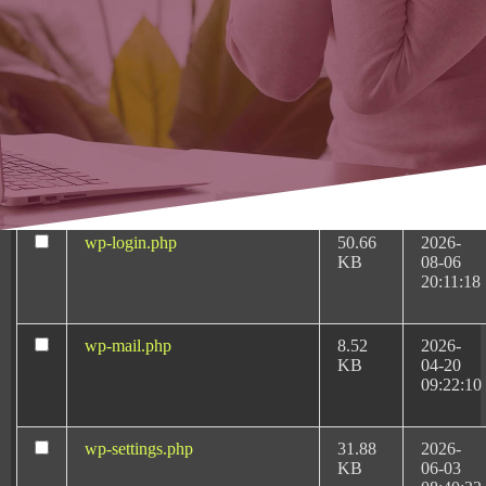
INICIAR RECLAMACIÓN
wp-links-opml.php
2.43
2026-
KB
04-20
09:22:10
wp-load.php
3.84
2024-
KB
12-15
14:16:18
wp-login.php
50.66
2026-
KB
08-06
20:11:18
wp-mail.php
8.52
2026-
Amplio
KB
04-20
conocimiento
09:22:10
jurídico y médico
wp-settings.php
31.88
2026-
KB
06-03