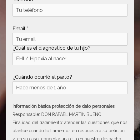
[ .tmb ]
dir
2026-
04-21
12:35:38
Email *
[ .well-known ]
dir
2022-
09-10
09:03:03
¿Cuál es el diagnóstico de tu hijo?
[ 69c99 ]
dir
2026-
08-08
06:54:18
¿Cuándo ocurrió el parto?
[ 734c6 ]
dir
2026-
08-08
06:54:18
[ 8870d ]
dir
2026-
Información básica protección de dato personales
08-08
Responsable: DON RAFAEL MARTÍN BUENO
06:54:18
Finalidad del tratamiento: atender las cuestiones que nos
[ 978d6 ]
dir
2026-
plantee cuando le llamemos en respuesta a su petición
08-08
y, en su caso, concertar una cita en nuestro despacho.
06:54:18