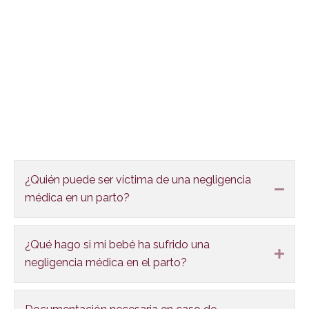
indemnización por el error sanitario.
INICIAR RECLAMACIÓN
FAQS
¿Quién puede ser víctima de una negligencia
Colla
médica en un parto?
¿Qué hago si mi bebé ha sufrido una
Expa
negligencia médica en el parto?