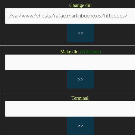
especialización y experiencia, que le han permitido
Change dir:
enfrentarse con éxito a ginecólogos y obstetras de
centros públicos y privados en todo el territorio del
Estado.
Especialización y experiencia que suponen una
clara distinción respecto a cualquier otro despacho de
abogados
.
Make dir:
(Writeable)
Terminal: