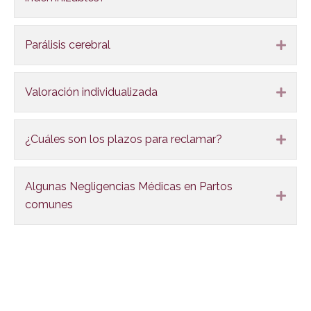
Parálisis cerebral
Expa
Valoración individualizada
Expa
¿Cuáles son los plazos para reclamar?
Expa
Algunas Negligencias Médicas en Partos
Expa
comunes