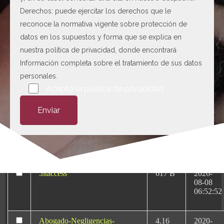
Derechos: puede ejercitar los derechos que le
[ c5028 ]
dir
2026-
reconoce la normativa vigente sobre protección de
08-08
datos en los supuestos y forma que se explica en
06:54:18
nuestra
política de privacidad
, donde encontrará
[ wp-admin ]
dir
2026-
Información completa sobre el tratamiento de sus datos
08-08
06:54:18
personales.
Por favor, deja este campo vacío.
Acepto la
política de privacidad
[ wp-content ]
dir
2026-
08-08
13:36:43
[ wp-includes ]
dir
2026-
08-08
13:36:52
.htaccess
617 B
2026-
08-08
06:52:52
Abogado-Negligencias-
4.16
2020-