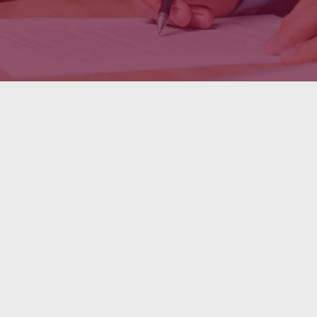
Opiniones de Nuestros
Clientes
Excelente
Rafael Martín Bueno - Abogado especializado
en Negligencias Médicas Madrid
4.4