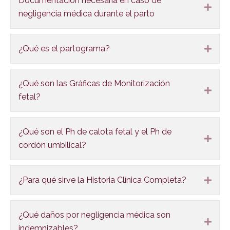
Documentación necesaria en caso de
Expa
negligencia médica durante el parto
¿Qué es el partograma?
Expa
¿Qué son las Gráficas de Monitorización
Expa
fetal?
¿Qué son el Ph de calota fetal y el Ph de
Expa
cordón umbilical?
¿Para qué sirve la Historia Clínica Completa?
Expa
¿Qué daños por negligencia médica son
Expa
indemnizables?