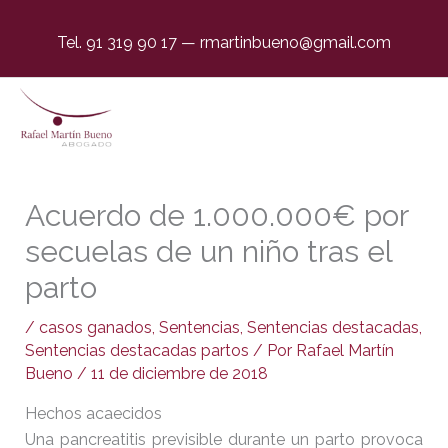
Tel. 91 319 90 17
—
rmartinbueno@gmail.com
Acuerdo de 1.000.000€ por
secuelas de un niño tras el
parto
/
casos ganados
,
Sentencias
,
Sentencias destacadas
,
Sentencias destacadas partos
/ Por
Rafael Martín
Bueno
/
11 de diciembre de 2018
Hechos acaecidos
Una pancreatitis previsible durante un parto provoca