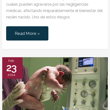
cuales pueden agravarse por las negligencias
médicas, afectando irreparablemente el bienestar del
recién nacido. Uno de estos riesgos
Aspiración
Read More »
de
líquido
amniótico:
Negligencia
Feb
23
médica
durante
2024
el
parto