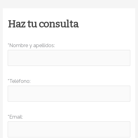
y
calidad
Haz tu consulta
de
vida
*Nombre y apellidos:
*Teléfono:
*Email: