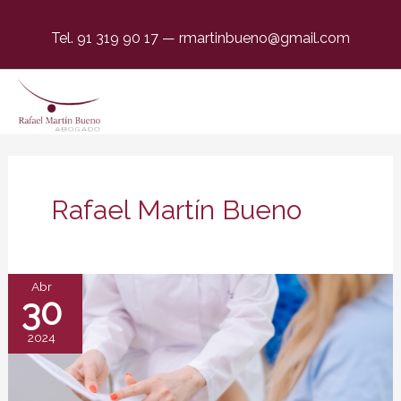
Tel. 91 319 90 17
—
rmartinbueno@gmail.com
Rafael Martín Bueno
Abr
30
2024