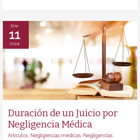
por
negligencia
médica
Ene
11
durante
un
2024
parto
Duración de un Juicio por
Negligencia Médica
Artículos
,
Negligencias médicas
,
Negligencias