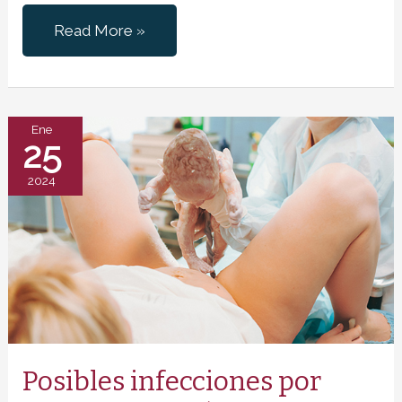
Negligencias
Read More »
Médicas
en
Amniocentesis:
Posibles
Ene
25
errores
durante
2024
el
proceso
Posibles infecciones por