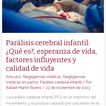
Parálisis cerebral infantil:
¿Qué es?, esperanza de vida,
factores influyentes y
calidad de vida
Artículos
,
Negligencias médicas
,
Negligencias
medicas en partos
,
Parálisis cerebral infantil
/ Por
Rafael Martín Bueno
/
23 de noviembre de 2023
La parálisis cerebral infantil (PCI) es un trastorno del
movimiento y la postura causado por una lesión en el