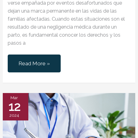
verse empañada por eventos desafortunados que
dejan una marca permanente en las vidas de las
familias afectadas. Cuando estas situaciones son el
resultado de una negligencia médica durante un
parto, es fundamental conocer los derechos y los
pasos a
Reclamar
Read More »
negligencia
médica
durante
un
Mar
12
parto
2024