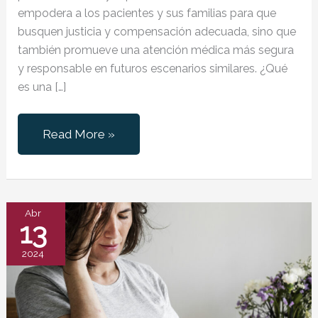
empodera a los pacientes y sus familias para que
busquen justicia y compensación adecuada, sino que
también promueve una atención médica más segura
y responsable en futuros escenarios similares. ¿Qué
es una […]
Derechos
Read More »
de
un
paciente
ante
Abr
13
negligencias
medicas
2024
en
partos