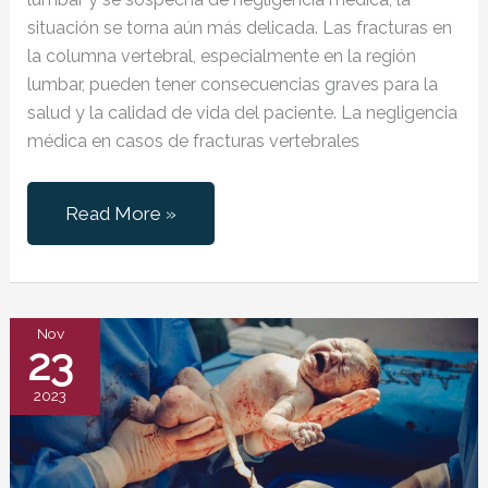
situación se torna aún más delicada. Las fracturas en
la columna vertebral, especialmente en la región
lumbar, pueden tener consecuencias graves para la
salud y la calidad de vida del paciente. La negligencia
médica en casos de fracturas vertebrales
Fractura
Read More »
en
vértebra
lumbar
por
Nov
23
Negligencia
Médica
2023