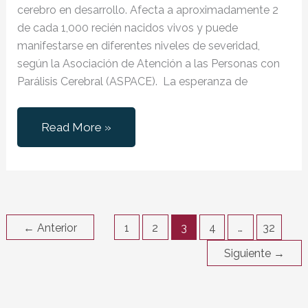
cerebro en desarrollo. Afecta a aproximadamente 2
de cada 1,000 recién nacidos vivos y puede
manifestarse en diferentes niveles de severidad,
según la Asociación de Atención a las Personas con
Parálisis Cerebral (ASPACE). La esperanza de
Parálisis
Read More »
cerebral
infantil:
¿Qué
es?,
esperanza
←
Anterior
1
2
3
4
…
32
de
Siguiente
→
vida,
factores
influyentes