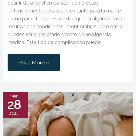
ocurrir durante el embarazo, con efectos
potencialmente devastadores tanto para la madre
como para el bebé. Es verdad que en algunos casos
resultan con condiciones incontrolables, pero otros
pueden ser el resultado directo de negligencia
médica. Este tipo de complicación puede
Desprendimiento
Read More »
de
Placenta
por
Negligencia
Mar
28
Médica
2024