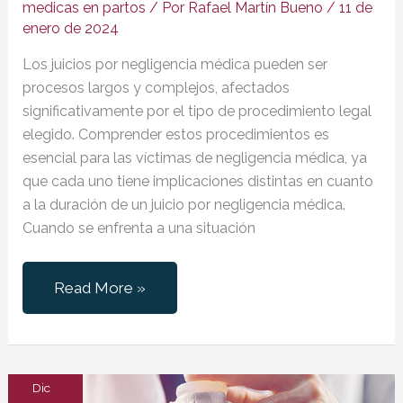
medicas en partos
/ Por
Rafael Martín Bueno
/
11 de
enero de 2024
Los juicios por negligencia médica pueden ser
procesos largos y complejos, afectados
significativamente por el tipo de procedimiento legal
elegido. Comprender estos procedimientos es
esencial para las víctimas de negligencia médica, ya
que cada uno tiene implicaciones distintas en cuanto
a la duración de un juicio por negligencia médica.
Cuando se enfrenta a una situación
Duración
Read More »
de
un
Juicio
por
Dic