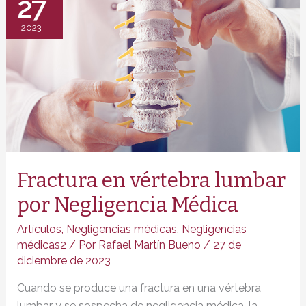
27
Negligencia
Médica
2023
Fractura en vértebra lumbar
por Negligencia Médica
Artículos
,
Negligencias médicas
,
Negligencias
médicas2
/ Por
Rafael Martín Bueno
/
27 de
diciembre de 2023
Cuando se produce una fractura en una vértebra
lumbar y se sospecha de negligencia médica, la