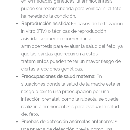
enfermedades genéticas, la amniocentesis
puede ser recomendada para verificar si el feto
licencia.txt
17.51
2020-
ha heredado la condición.
KB
10-13
Reproducción asistida:
En casos de fertilización
23:07:52
in vitro (FIV) o técnicas de reproducción
asistida, se puede recomendar la
license.txt
19.44
2026-
amniocentesis para evaluar la salud del feto, ya
KB
08-06
20:11:18
que las parejas que recurren a estos
tratamientos pueden tener un mayor riesgo de
ciertas afecciones genéticas.
llms.txt
1.67
2026-
KB
02-17
Preocupaciones de salud materna:
En
17:01:47
situaciones donde la salud de la madre está en
riesgo o existe una preocupación por una
manifest.json
3.95
2020-
infección prenatal, como la rubéola, se puede
KB
10-13
realizar la amniocentesis para evaluar la salud
23:07:52
del feto.
Pruebas de detección anómalas anteriores:
Si
readme.html
7.23
2026-
una prueba de detección previa, como una
KB
08-06