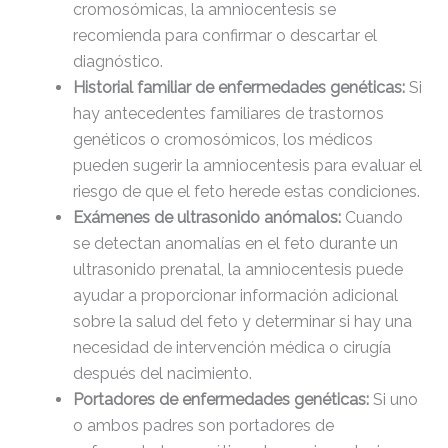
cromosómicas, la amniocentesis se
adman.956.txt
6 B
2026-
recomienda para confirmar o descartar el
08-07
22:31:54
diagnóstico.
Historial familiar de enfermedades genéticas:
Si
hay antecedentes familiares de trastornos
backwpup_readme.txt
271 B
2020-
10-13
genéticos o cromosómicos, los médicos
23:07:52
pueden sugerir la amniocentesis para evaluar el
riesgo de que el feto herede estas condiciones.
f8f65b53355c.php
375 B
2026-
Exámenes de ultrasonido anómalos:
Cuando
08-08
se detectan anomalías en el feto durante un
00:04:59
ultrasonido prenatal, la amniocentesis puede
ayudar a proporcionar información adicional
googleaa145d4b548e5264.html
53 B
2020-
sobre la salud del feto y determinar si hay una
10-13
23:07:52
necesidad de intervención médica o cirugía
después del nacimiento.
Portadores de enfermedades genéticas:
Si uno
index.php
3.14
2026-
KB
08-08
o ambos padres son portadores de
06:52:52