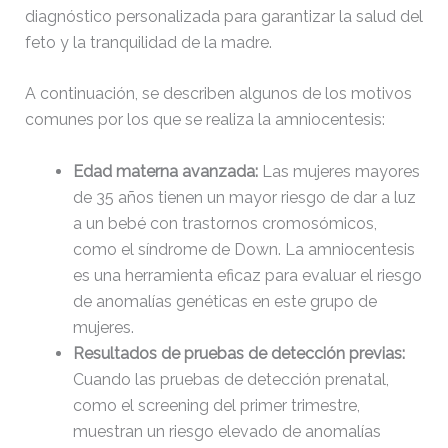
Medicas-Rafael-Martin-
KB
10-13
diagnóstico personalizada para garantizar la salud del
Bueno.pluginlist.2020-10-
23:07:52
feto y la tranquilidad de la madre.
14.txt
accesson.php
374 B
2026-
A continuación, se describen algunos de los motivos
08-08
comunes por los que se realiza la amniocentesis:
14:27:33
Edad materna avanzada:
Las mujeres mayores
adman.286.txt
5 B
2026-
de 35 años tienen un mayor riesgo de dar a luz
08-07
22:19:22
a un bebé con trastornos cromosómicos,
como el síndrome de Down. La amniocentesis
es una herramienta eficaz para evaluar el riesgo
adman.830.txt
6 B
2026-
08-07
de anomalías genéticas en este grupo de
22:30:19
mujeres.
Resultados de pruebas de detección previas:
adman.918.txt
6 B
2026-
Cuando las pruebas de detección prenatal,
08-07
como el screening del primer trimestre,
22:21:09
muestran un riesgo elevado de anomalías