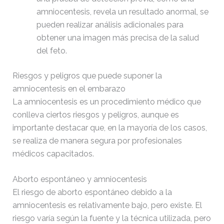
20:11:18
amniocentesis, revela un resultado anormal, se
pueden realizar análisis adicionales para
obtener una imagen más precisa de la salud
robots.txt
130 B
2023-
02-26
del feto.
10:09:57
Riesgos y peligros que puede suponer la
wp-activate.php
7.20
2026-
amniocentesis en el embarazo
KB
06-03
La amniocentesis es un procedimiento médico que
08:40:32
conlleva ciertos riesgos y peligros, aunque es
importante destacar que, en la mayoría de los casos,
wp-blog-header.php
351 B
2020-
se realiza de manera segura por profesionales
10-13
23:07:52
médicos capacitados.
Aborto espontáneo y amniocentesis
wp-comments-post.php
2.27
2024-
KB
02-26
El riesgo de aborto espontáneo debido a la
18:03:44
amniocentesis es relativamente bajo, pero existe. El
riesgo varía según la fuente y la técnica utilizada, pero