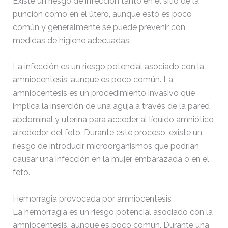
Existe un riesgo de infección tanto en el sitio de la
08:40:32
punción como en el útero, aunque esto es poco
común y generalmente se puede prevenir con
wp-signup.php
33.94
2026-
medidas de higiene adecuadas.
KB
08-06
20:11:18
La infección es un riesgo potencial asociado con la
wp-trackback.php
5.09
2026-
amniocentesis, aunque es poco común. La
KB
04-20
amniocentesis es un procedimiento invasivo que
09:22:10
implica la inserción de una aguja a través de la pared
abdominal y uterina para acceder al líquido amniótico
xmlrpc.php
3.13
2025-
alrededor del feto. Durante este proceso, existe un
KB
05-06
riesgo de introducir microorganismos que podrían
20:04:23
causar una infección en la mujer embarazada o en el
feto.
Hemorragia provocada por amniocentesis
La hemorragia es un riesgo potencial asociado con la
amniocentesis, aunque es poco común. Durante una