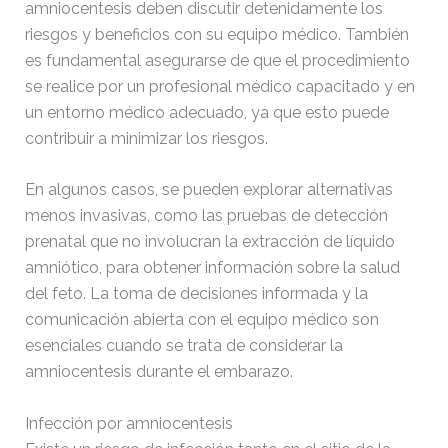
amniocentesis deben discutir detenidamente los
riesgos y beneficios con su equipo médico. También
wp-links-opml.php
2.43
2026-
KB
04-20
es fundamental asegurarse de que el procedimiento
09:22:10
se realice por un profesional médico capacitado y en
un entorno médico adecuado, ya que esto puede
wp-load.php
3.84
2024-
contribuir a minimizar los riesgos.
KB
12-15
14:16:18
En algunos casos, se pueden explorar alternativas
menos invasivas, como las pruebas de detección
wp-login.php
50.66
2026-
prenatal que no involucran la extracción de líquido
KB
08-06
20:11:18
amniótico, para obtener información sobre la salud
del feto. La toma de decisiones informada y la
wp-mail.php
8.52
2026-
comunicación abierta con el equipo médico son
KB
04-20
esenciales cuando se trata de considerar la
09:22:10
amniocentesis durante el embarazo.
wp-settings.php
31.88
2026-
Infección por amniocentesis
KB
06-03