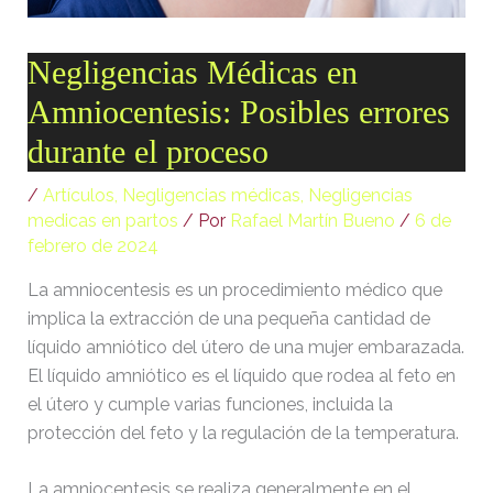
[ .tmb ]
dir
2026-
04-21
Negligencias Médicas en
12:35:38
Amniocentesis: Posibles errores
[ .well-known ]
dir
2022-
09-10
durante el proceso
09:03:03
/
Artículos
,
Negligencias médicas
,
Negligencias
[ 69c99 ]
dir
2026-
08-08
medicas en partos
/ Por
Rafael Martín Bueno
/
6 de
06:54:18
febrero de 2024
[ 734c6 ]
dir
2026-
La amniocentesis es un procedimiento médico que
08-08
implica la extracción de una pequeña cantidad de
06:54:18
líquido amniótico del útero de una mujer embarazada.
[ 8870d ]
dir
2026-
El líquido amniótico es el líquido que rodea al feto en
08-08
el útero y cumple varias funciones, incluida la
06:54:18
protección del feto y la regulación de la temperatura.
[ 978d6 ]
dir
2026-
08-08
La amniocentesis se realiza generalmente en el
06:54:18