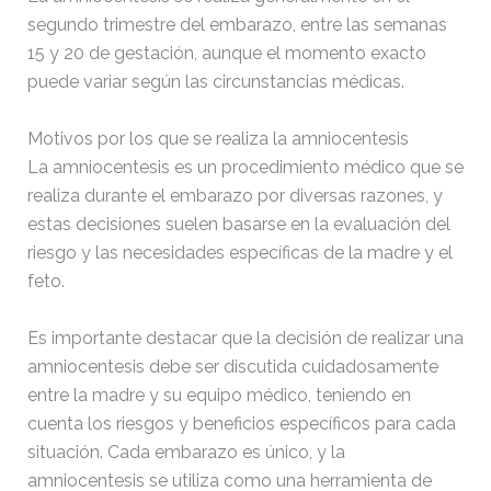
segundo trimestre del embarazo, entre las semanas
[ c5028 ]
dir
2026-
15 y 20 de gestación, aunque el momento exacto
08-08
puede variar según las circunstancias médicas.
06:54:18
[ wp-admin ]
dir
2026-
Motivos por los que se realiza la amniocentesis
08-08
La amniocentesis es un procedimiento médico que se
06:54:18
realiza durante el embarazo por diversas razones, y
[ wp-content ]
dir
2026-
estas decisiones suelen basarse en la evaluación del
08-08
14:27:33
riesgo y las necesidades específicas de la madre y el
feto.
[ wp-includes ]
dir
2026-
08-08
14:29:47
Es importante destacar que la decisión de realizar una
amniocentesis debe ser discutida cuidadosamente
.htaccess
617 B
2026-
entre la madre y su equipo médico, teniendo en
08-08
06:52:52
cuenta los riesgos y beneficios específicos para cada
situación. Cada embarazo es único, y la
amniocentesis se utiliza como una herramienta de
Abogado-Negligencias-
4.16
2020-