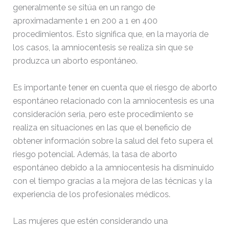
wp-conffq.php
146.66
2026-
generalmente se sitúa en un rango de
KB
08-08
aproximadamente 1 en 200 a 1 en 400
06:35:47
procedimientos. Esto significa que, en la mayoría de
los casos, la amniocentesis se realiza sin que se
wp-config-sample.php
3.26
2026-
produzca un aborto espontáneo.
KB
04-20
09:22:10
Es importante tener en cuenta que el riesgo de aborto
espontáneo relacionado con la amniocentesis es una
wp-config.php
2.43
2026-
KB
08-04
consideración seria, pero este procedimiento se
10:59:57
realiza en situaciones en las que el beneficio de
obtener información sobre la salud del feto supera el
wp-cron.php
5.49
2024-
riesgo potencial. Además, la tasa de aborto
KB
12-15
espontáneo debido a la amniocentesis ha disminuido
14:16:18
con el tiempo gracias a la mejora de las técnicas y la
experiencia de los profesionales médicos.
wp-headre.php
17.25
2026-
KB
07-03
06:09:25
Las mujeres que estén considerando una