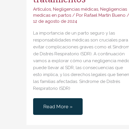
Artículos
,
Negligencias médicas
,
Negligencias
medicas en partos
/ Por
Rafael Martín Bueno
12 de agosto de 2024
La importancia de un parto seguro y las
responsabilidades médicas son cruciales para
evitar complicaciones graves como el Síndro
de Distrés Respiratorio (SDR). A continuación
vamos a explorar cómo una negligencia médi
puede llevar al SDR, las consecuencias que
esto implica, y los derechos legales que tiene
las familias afectadas. Síndrome de Distrés
Respiratorio (SDR)
Síndrome
Read More »
de
Distrés