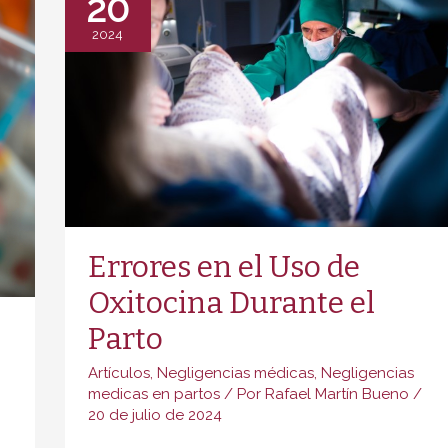
20
Negligencias
2024
Médicas
Durante
el
Parto
Errores en el Uso de
Oxitocina Durante el
Parto
Artículos
,
Negligencias médicas
,
Negligencias
medicas en partos
/ Por
Rafael Martín Bueno
/
20 de julio de 2024