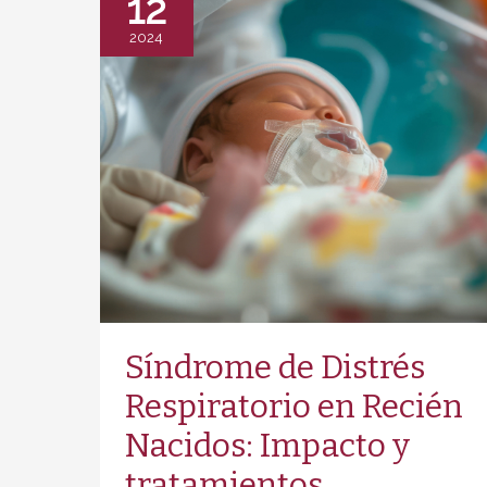
12
o
2024
error
médico?
Síndrome de Distrés
Respiratorio en Recién
Nacidos: Impacto y
tratamientos