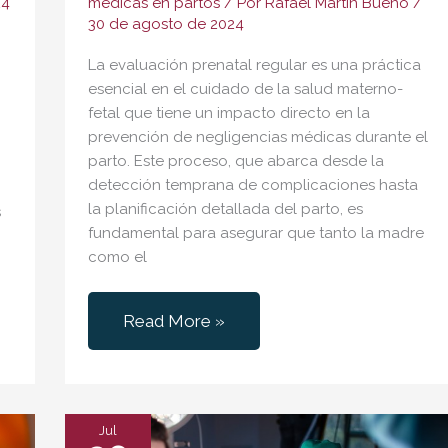
24
medicas en partos
/ Por
Rafael Martín Bueno
/
30 de agosto de 2024
La evaluación prenatal regular es una práctica
esencial en el cuidado de la salud materno-
fetal que tiene un impacto directo en la
prevención de negligencias médicas durante el
parto. Este proceso, que abarca desde la
detección temprana de complicaciones hasta
la planificación detallada del parto, es
s
fundamental para asegurar que tanto la madre
como el
Evaluación
Read More »
Prenatal
Regular:
Prevención
de
Jul