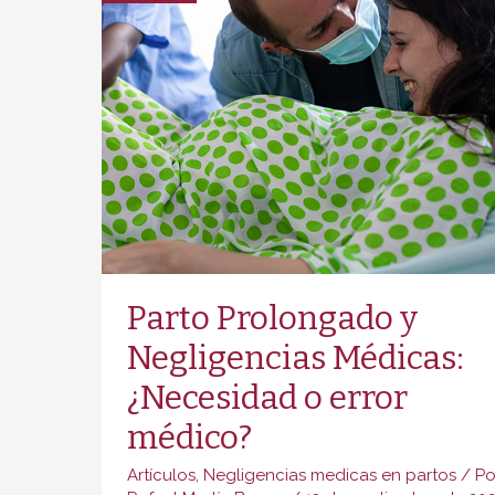
por
Negligencia
Médica:
Caso
Chloe
y
la
Defensa
de
Rafael
Parto Prolongado y
Martín
Negligencias Médicas:
Bueno
¿Necesidad o error
médico?
Artículos
,
Negligencias medicas en partos
/ Po