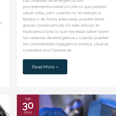
Las cesáreas de emergencia son
procedimientos médicos críticos que pueden
o
salvar vidas, pero cuando no se realizan a
tiempo o de forma adecuada, pueden tener
1
graves consecuencias. En este artículo te
explicamos todo lo que necesitas saber sobre
las cesáreas de emergencia y cuándo pueden
ser consideradas negligencia médica. ¿Qué se
considera una Cesárea de
Cesárea
Read More »
de
emergencia
durante
un
Ago
30
Parto
2024