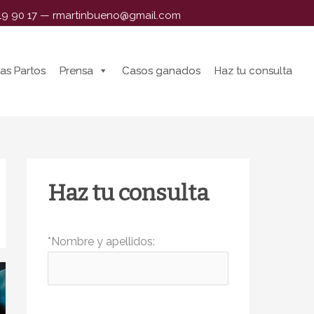
319 90 17
—
rmartinbueno@gmail.com
as Partos
as Partos
Prensa
Prensa
Casos ganados
Casos ganados
Haz tu consulta
Haz tu consulta
Haz tu consulta
*Nombre y apellidos: