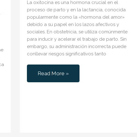
La oxitocina es una hormona crucial en el
proceso de parto y en la lactancia, conocida
/
popularmente como la «hormona del amor»
debido a su papel en los lazos afectivos y
sociales. En obstetricia, se utiliza comúnmente
para inducir y acelerar el trabajo de parto. Sin
embargo, su administración incorrecta puede
me
conllevar riesgos significativos tanto
ca
Errores
Read More »
n
en
el
Uso
de
Oxitocina
Durante
el