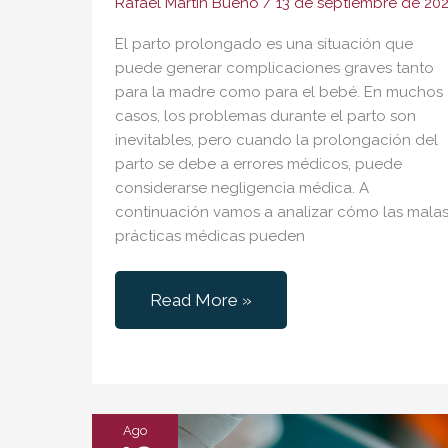
Rafael Martín Bueno
/
13 de septiembre de 20
El parto prolongado es una situación que
puede generar complicaciones graves tanto
para la madre como para el bebé. En muchos
casos, los problemas durante el parto son
inevitables, pero cuando la prolongación del
parto se debe a errores médicos, puede
considerarse negligencia médica. A
continuación vamos a analizar cómo las mala
prácticas médicas pueden
Parto
Read More »
Prolongado
y
Negligencias
Médicas:
Ago
¿Necesidad