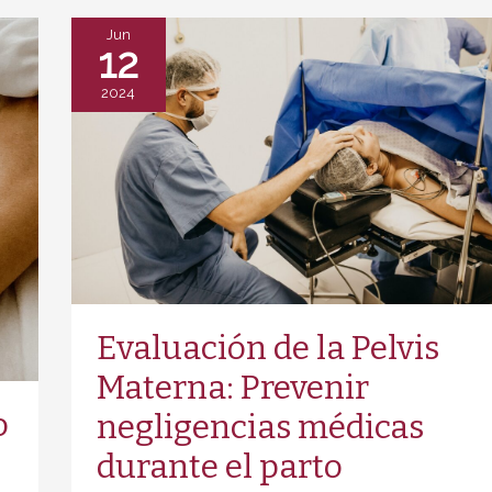
Parto
Jun
12
2024
Evaluación de la Pelvis
Materna: Prevenir
o
negligencias médicas
durante el parto