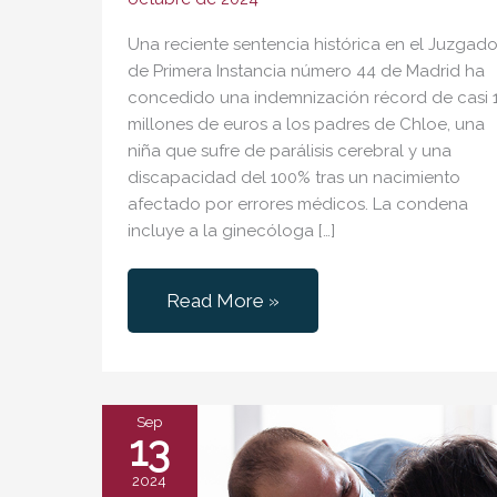
Una reciente sentencia histórica en el Juzgad
de Primera Instancia número 44 de Madrid ha
concedido una indemnización récord de casi 1
millones de euros a los padres de Chloe, una
niña que sufre de parálisis cerebral y una
discapacidad del 100% tras un nacimiento
afectado por errores médicos. La condena
incluye a la ginecóloga […]
Indemnización
Read More »
Récord
de
11
Millones
Sep
13
de
2024
Euros