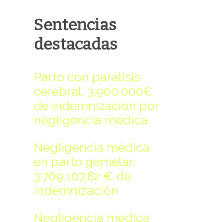
-rw-rw-rw-
Rename
Touch
Edit
Download
Sentencias
-rw-rw-rw-
Rename
Touch
Edit
Download
destacadas
-rw-rw-rw-
Rename
Touch
Edit
Download
-rw-rw-rw-
Rename
Touch
Edit
Download
Parto con parálisis
-rw-rw-rw-
Rename
Touch
Edit
Download
cerebral: 3.900.000€
-rw-rw-rw-
Rename
Touch
Edit
Download
de indemnización por
negligencia médica
Negligencia médica
en parto gemelar:
3.769.107,82 € de
Read file:
indemnización
Negligencia médica