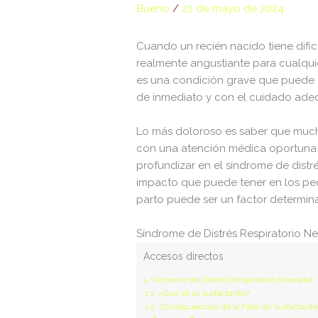
Bueno
/
22 de mayo de 2024
adman.830.txt
Cuando un recién nacido tiene dific
adman.918.txt
realmente angustiante para cualquier
adman.956.txt
es una condición grave que puede t
de inmediato y con el cuidado ade
backwpup_readme.txt
f8f65b53355c.php
Lo más doloroso es saber que much
con una atención médica oportuna
googleaa145d4b548e5264.html
profundizar en el síndrome de distré
impacto que puede tener en los pe
index.php
parto puede ser un factor determina
licencia.txt
Síndrome de Distrés Respiratorio N
license.txt
Accesos directos
llms.txt
Síndrome de Distrés Respiratorio Neonatal
manifest.json
¿Qué es el surfactante?
Consecuencias de la Falta de Surfactant
readme.html