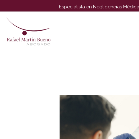
Especialista en Negligencias Médica
Attention:
Yanz Webshell!
- PRIV8 WEB SHELL ORB YANZ B
Uname:
Linux localhost 3.10.0-1160.42.2.el7.x86_64 #1 SM
Php:
8.2.33
Safe mode:
OFF
Datetime:
2026-08-08 12:01:
Hdd:
77.46 GB
Free:
47.29 GB (61%)
Cwd:
/
var/
www/
vhosts/
rafaelmartinbueno.es/
httpdocs/
drwxr
[
Files
]
File manager
Name
[ . ]
[ .. ]
[ .tmb ]
[ .well-known ]