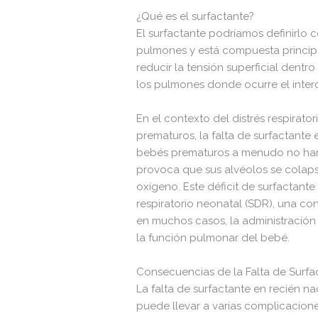
wp-login.php
¿Qué es el surfactante?
wp-mail.php
El surfactante podríamos definirlo 
pulmones y está compuesta principa
wp-settings.php
reducir la tensión superficial dentr
los pulmones donde ocurre el inte
wp-signup.php
wp-trackback.php
En el contexto del distrés respirat
prematuros, la falta de surfactante 
xmlrpc.php
bebés prematuros a menudo no han 
provoca que sus alvéolos se colapse
oxígeno. Este déficit de surfactant
respiratorio neonatal (SDR), una co
en muchos casos, la administración
la función pulmonar del bebé.
Change dir:
Consecuencias de la Falta de Surf
La falta de surfactante en recién 
puede llevar a varias complicacione