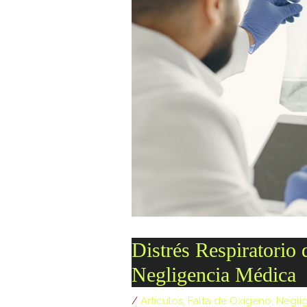
[ 69c99 ]
[ 734c6 ]
[ 8870d ]
[ 978d6 ]
[ c5028 ]
[ wp-admin ]
[ wp-content ]
[ wp-includes ]
.htaccess
Abogado-Negligencias-Medicas-Rafael-Martin-Bueno.plugi
Distrés Respiratorio
14.txt
Negligencia Médica
accesson.php
/
Artículos
,
Falta de Oxígeno
,
Negli
adman.286.txt