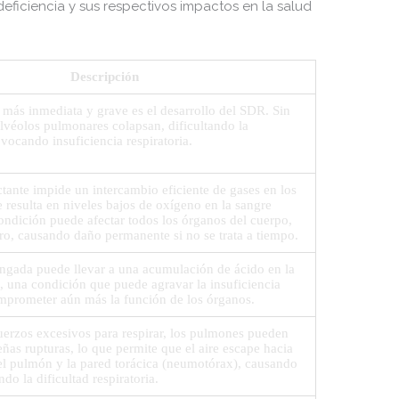
eficiencia y sus respectivos impactos en la salud
Descripción
más inmediata y grave es el desarrollo del SDR. Sin
 alvéolos pulmonares colapsan, dificultando la
vocando insuficiencia respiratoria.
ctante impide un intercambio eficiente de gases en los
 resulta en niveles bajos de oxígeno en la sangre
condición puede afectar todos los órganos del cuerpo,
bro, causando daño permanente si no se trata a tiempo.
ngada puede llevar a una acumulación de ácido en la
), una condición que puede agravar la insuficiencia
omprometer aún más la función de los órganos.
uerzos excesivos para respirar, los pulmones pueden
eñas rupturas, lo que permite que el aire escape hacia
 el pulmón y la pared torácica (neumotórax), causando
o la dificultad respiratoria.