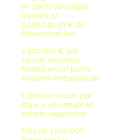
Make file:
(Writeable)
en parto de nalgas
(podálica):
3.556.240,93 € de
indemnización
Upload file:
(Writeable)
2.500.000 € por
causar secuelas
fetales en un parto:
Acuerdo extrajudicial
1.700.000 euros por
dejar a una mujer en
estado vegetativo
Más de 1.500.000
Euros por las