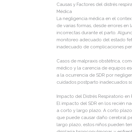
Causas y Factores del distrés respi
Médica
La negligencia médica en el context
de varias formas, desde errores en l
incorrectas durante el parto. Algun
monitoreo adecuado del estado fetal
inadecuado de complicaciones peri
Casos de malpraxis obstétrica, com
médico y la carencia de equipos es
a la ocurrencia de SDR por neglige
cuidados postparto inadecuados son
Impacto del Distrés Respiratorio en
El impacto del SDR en los recién n
a corto y largo plazo. A corto plazo
que puede causar daño cerebral pe
largo plazo, estos niños pueden te
displasia broncopulmonar, y enfrent