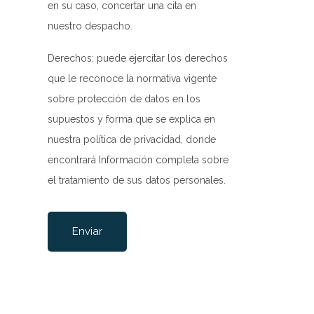
en su caso, concertar una cita en
-rw-rw-rw-
Rename
Touch
Edit
Download
nuestro despacho.
-rw-rw-rw-
Rename
Touch
Edit
Download
Derechos: puede ejercitar los derechos
que le reconoce la normativa vigente
-rw-rw-rw-
Rename
Touch
Edit
Download
sobre protección de datos en los
-rw-rw-rw-
Rename
Touch
Edit
Download
supuestos y forma que se explica en
-rw-r--r--
Rename
Touch
Edit
Download
nuestra
política de privacidad
, donde
-rw-rw-rw-
Rename
Touch
Edit
Download
encontrará Información completa sobre
el tratamiento de sus datos personales.
-rw-------
Rename
Touch
Edit
Download
Por favor, deja este campo vacío.
-rw-rw-rw-
Rename
Touch
Edit
Download
-rw-r--r--
Rename
Touch
Edit
Download
-rw-rw-rw-
Rename
Touch
Edit
Download
-rw-rw-rw-
Rename
Touch
Edit
Download