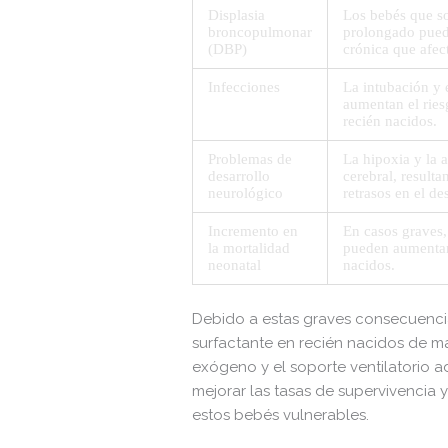
Displasia
Los bebés que so
broncopulmonar
prolongado pued
(DBP)
crónica que afect
Infecciones
La intubación y e
aumentan el ries
recién nacidos.
Problemas de
La hipoxia y la 
desarrollo
cerebral, result
neurológico
retrasos en el de
Incremento en
En casos graves,
la mortalidad
pueden aumentar 
neonatal
nacidos.
Debido a estas graves consecuencias, 
surfactante en recién nacidos de m
exógeno y el soporte ventilatorio 
mejorar las tasas de supervivencia 
estos bebés vulnerables.