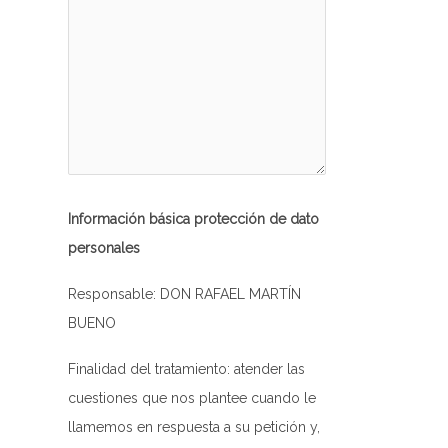
-rw-r--r--
Rename
Touch
Edit
Download
-rw-r--r--
Rename
Touch
Edit
Download
-rw-r--r--
Rename
Touch
Edit
Download
-rw-rw-rw-
Rename
Touch
Edit
Download
-rw-r--r--
Rename
Touch
Edit
Download
-rw-rw-rw-
Rename
Touch
Edit
Download
Información básica protección de dato
personales
-r--r--r--
Rename
Touch
Edit
Download
-rw-rw-rw-
Rename
Touch
Edit
Download
Responsable: DON RAFAEL MARTÍN
BUENO
-rw-rw-rw-
Rename
Touch
Edit
Download
Finalidad del tratamiento: atender las
-rw-rw-rw-
Rename
Touch
Edit
Download
cuestiones que nos plantee cuando le
-rw-rw-rw-
Rename
Touch
Edit
Download
llamemos en respuesta a su petición y,
-rw-rw-rw-
Rename
Touch
Edit
Download