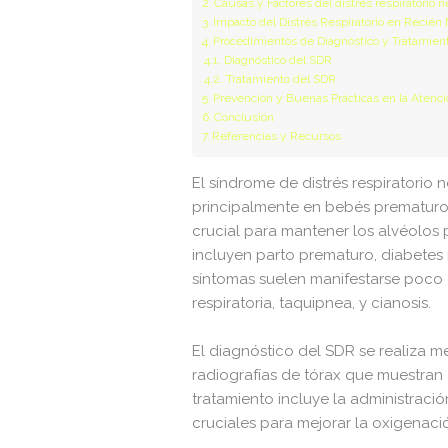
Causas y Factores del distrés respiratorio
Impacto del Distrés Respiratorio en Recién
robots.txt
Procedimientos de Diagnóstico y Tratamient
Diagnóstico del SDR
wp-activate.php
Tratamiento del SDR
Prevención y Buenas Prácticas en la Atenc
wp-blog-header.php
Conclusión
Referencias y Recursos
wp-comments-post.php
El síndrome de distrés respiratorio
wp-conffq.php
principalmente en bebés prematuros 
wp-config-sample.php
crucial para mantener los alvéolos 
incluyen parto prematuro, diabetes 
wp-config.php
síntomas suelen manifestarse poco 
respiratoria, taquipnea, y cianosis.
wp-cron.php
wp-headre.php
El diagnóstico del SDR se realiza m
radiografías de tórax que muestran e
wp-links-opml.php
tratamiento incluye la administraci
wp-load.php
cruciales para mejorar la oxigenació