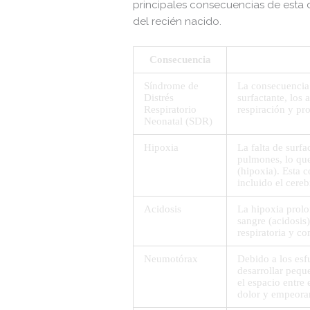
Make dir:
(Writeable)
principales consecuencias de esta d
del recién nacido.
Consecuencia
Terminal:
Síndrome de
La consecuencia 
Distrés
surfactante, los
Respiratorio
respiración y pro
Neonatal (SDR)
Hipoxia
La falta de surfa
pulmones, lo que
(hipoxia). Esta 
incluido el cere
Acidosis
La hipoxia prolo
sangre (acidosis
respiratoria y c
Neumotórax
Debido a los esf
desarrollar pequ
el espacio entre
dolor y empeorand