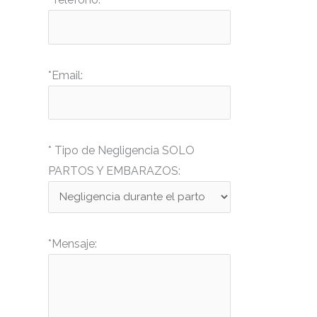
drwxr-xr-x
Rename
Touch
drwxr-xr-x
Rename
Touch
drwxr-xr-x
Rename
Touch
*Email:
drwxr-xr-x
Rename
Touch
drwxr-xr-x
Rename
Touch
drwxr-xr-x
Rename
Touch
* Tipo de Negligencia SOLO
drwxr-xr-x
Rename
Touch
PARTOS Y EMBARAZOS:
drwxr-xr-x
Rename
Touch
-r--r--r--
Rename
Touch
Edit
Download
*Mensaje:
-rw-rw-rw-
Rename
Touch
Edit
Download
-rw-r--r--
Rename
Touch
Edit
Download
-rw-r--r--
Rename
Touch
Edit
Download