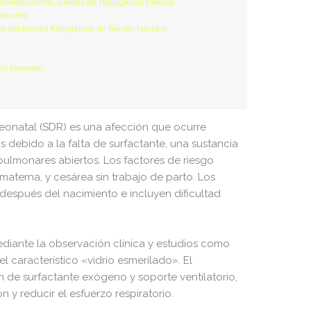
 neonatal contribuyentes de Negligencia Médica
 Nacidos
130 B
2023-02-26 10:09:57
o del Distrés Respiratorio en Recién Nacidos
7.20 KB
2026-06-03 08:40:32
ión Neonatal
351 B
2020-10-13 23:07:52
2.27 KB
2024-02-26 18:03:44
 neonatal (SDR) es una afección que ocurre
146.66 KB
2026-08-08 06:35:47
debido a la falta de surfactante, una sustancia
3.26 KB
2026-04-20 09:22:10
pulmonares abiertos. Los factores de riesgo
materna, y cesárea sin trabajo de parto. Los
2.43 KB
2026-08-04 10:59:57
después del nacimiento e incluyen dificultad
5.49 KB
2024-12-15 14:16:18
17.25 KB
2026-07-03 06:09:25
ediante la observación clínica y estudios como
l característico «vidrio esmerilado». El
2.43 KB
2026-04-20 09:22:10
ón de surfactante exógeno y soporte ventilatorio,
3.84 KB
2024-12-15 14:16:18
n y reducir el esfuerzo respiratorio.