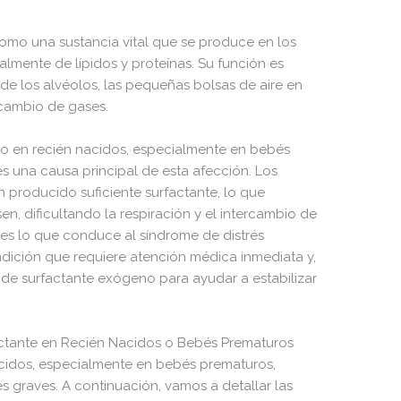
50.66 KB
2026-08-06 20:11:18
8.52 KB
2026-04-20 09:22:10
como una sustancia vital que se produce en los
lmente de lípidos y proteínas. Su función es
31.88 KB
2026-06-03 08:40:32
o de los alvéolos, las pequeñas bolsas de aire en
rcambio de gases.
33.94 KB
2026-08-06 20:11:18
5.09 KB
2026-04-20 09:22:10
orio en recién nacidos, especialmente en bebés
es una causa principal de esta afección. Los
3.13 KB
2025-05-06 20:04:23
producido suficiente surfactante, lo que
n, dificultando la respiración y el intercambio de
e es lo que conduce al síndrome de distrés
ndición que requiere atención médica inmediata y,
 de surfactante exógeno para ayudar a estabilizar
actante en Recién Nacidos o Bebés Prematuros
nacidos, especialmente en bebés prematuros,
s graves. A continuación, vamos a detallar las