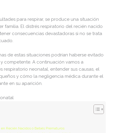
6 B
2026-08-07 22:30:19
ultades para respirar, se produce una situación
6 B
2026-08-07 22:21:09
 familia. El distrés respiratorio del recién nacido
6 B
2026-08-07 22:31:54
ener consecuencias devastadoras si no se trata
cuado.
271 B
2020-10-13 23:07:52
375 B
2026-08-08 00:04:59
as de estas situaciones podrían haberse evitado
 y competente. A continuación vamos a
53 B
2020-10-13 23:07:52
s respiratorio neonatal, entender sus causas, el
queños y cómo la negligencia médica durante el
3.14 KB
2026-08-08 06:52:52
nte en su aparición.
17.51 KB
2020-10-13 23:07:52
eonatal
19.44 KB
2026-08-06 20:11:18
1.67 KB
2026-02-17 17:01:47
3.95 KB
2020-10-13 23:07:52
e en Recién Nacidos o Bebés Prematuros
7.23 KB
2026-08-06 20:11:18