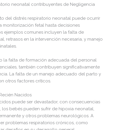
ratorio neonatal contribuyentes de Negligencia
o del distrés respiratorio neonatal puede ocurrir
a monitorización fetal hasta decisiones
os ejemplos comunes incluyen la falta de
, retrasos en la intervención necesaria, y manejo
natales.
o la falta de formación adecuada del personal
enciales, también contribuyen significativamente
ncia. La falta de un manejo adecuado del parto y
 otros factores críticos.
 Recién Nacidos
acidos puede ser devastador, con consecuencias
, los bebés pueden sufrir de hipoxia neonatal,
rmanente y otros problemas neurológicos. A
ner problemas respiratorios crónicos, como
ar desafíos en su desarrollo general.