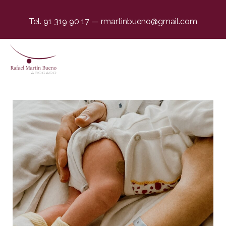
Tel. 91 319 90 17
—
rmartinbueno@gmail.com