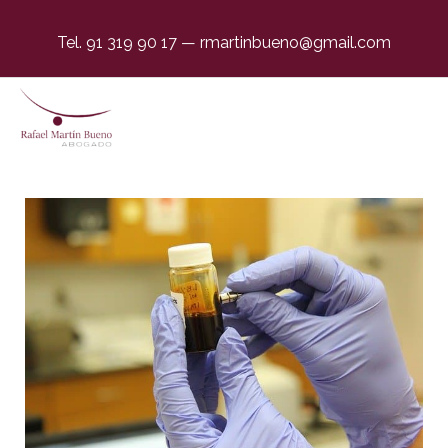
Tel. 91 319 90 17
—
rmartinbueno@gmail.com