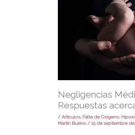
Negligencias Médi
Respuestas acerca
/
Artículos
,
Falta de Oxígeno
,
Hipox
Martín Bueno
/
15 de septiembre de