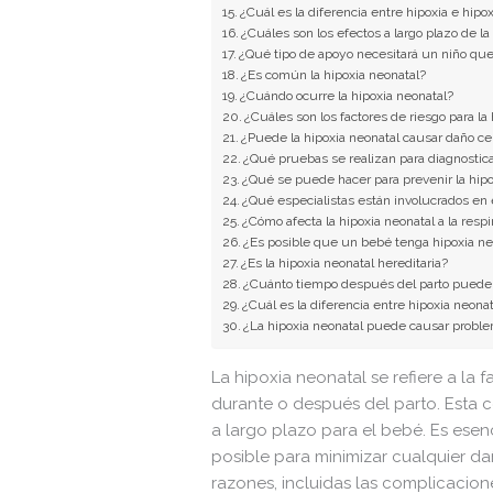
¿Cuál es la diferencia entre hipoxia e hip
¿Cuáles son los efectos a largo plazo de la
¿Qué tipo de apoyo necesitará un niño que
¿Es común la hipoxia neonatal?
¿Cuándo ocurre la hipoxia neonatal?
¿Cuáles son los factores de riesgo para la
¿Puede la hipoxia neonatal causar daño c
¿Qué pruebas se realizan para diagnostica
¿Qué se puede hacer para prevenir la hipo
¿Qué especialistas están involucrados en e
¿Cómo afecta la hipoxia neonatal a la resp
¿Es posible que un bebé tenga hipoxia n
¿Es la hipoxia neonatal hereditaria?
¿Cuánto tiempo después del parto puede o
¿Cuál es la diferencia entre hipoxia neonat
¿La hipoxia neonatal puede causar proble
La hipoxia neonatal se refiere a la 
durante o después del parto. Esta 
a largo plazo para el bebé. Es esenci
posible para minimizar cualquier da
razones, incluidas las complicacion