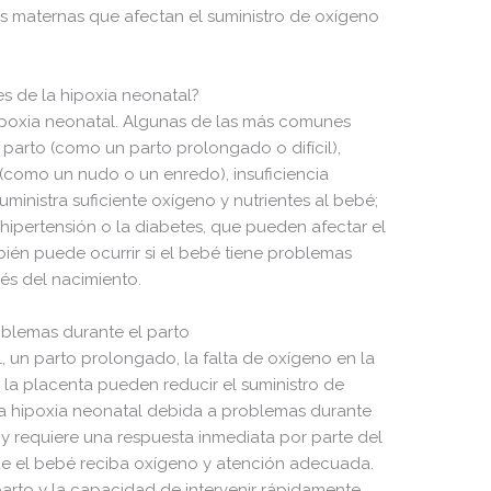
s maternas que afectan el suministro de oxígeno
s de la hipoxia neonatal?
ipoxia neonatal. Algunas de las más comunes
parto (como un parto prolongado o difícil),
(como un nudo o un enredo), insuficiencia
ministra suficiente oxígeno y nutrientes al bebé;
ipertensión o la diabetes, que pueden afectar el
ién puede ocurrir si el bebé tiene problemas
és del nacimiento.
blemas durante el parto
 un parto prolongado, la falta de oxígeno en la
la placenta pueden reducir el suministro de
La hipoxia neonatal debida a problemas durante
y requiere una respuesta inmediata por parte del
ue el bebé reciba oxígeno y atención adecuada.
arto y la capacidad de intervenir rápidamente