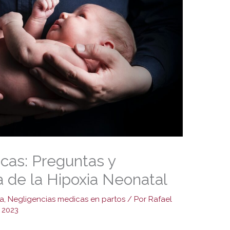
cas: Preguntas y
 de la Hipoxia Neonatal
ia
,
Negligencias medicas en partos
/ Por
Rafael
 2023