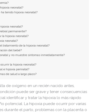
oxemia?
 hipoxia neonatal?
 ha tenido hipoxia neonatal?
 hipoxia neonatal?
erebral permanente?
r la hipoxia neonatal?
xia neonatal?
l tratamiento de la hipoxia neonatal?
iración del bebé?
eonatal y no muestre síntomas inmediatamente?
currir la hipoxia neonatal?
al e hipoxia perinatal?
mas de salud a largo plazo?
falta de oxígeno en un recién nacido antes,
condición puede ser grave y tener consecuencias
al identificar y tratar la hipoxia lo más rápido
ño potencial. La hipoxia puede ocurrir por varias
es durante el parto, problemas con la placenta o