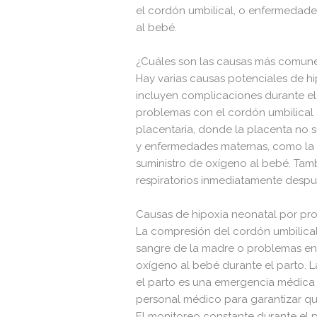
el cordón umbilical, o enfermedade
al bebé.
¿Cuáles son las causas más comune
Hay varias causas potenciales de h
incluyen complicaciones durante el 
problemas con el cordón umbilical 
placentaria, donde la placenta no su
y enfermedades maternas, como la h
suministro de oxígeno al bebé. Tamb
respiratorios inmediatamente despu
Causas de hipoxia neonatal por pro
La compresión del cordón umbilical,
sangre de la madre o problemas en 
oxígeno al bebé durante el parto. 
el parto es una emergencia médica 
personal médico para garantizar q
El monitoreo constante durante el p