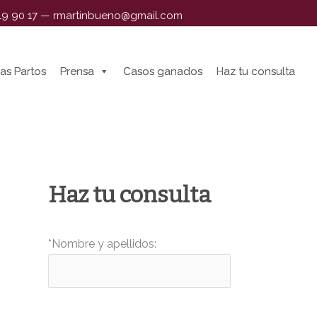
319 90 17
—
rmartinbueno@gmail.com
as Partos
as Partos
Prensa
Prensa
Casos ganados
Casos ganados
Haz tu consulta
Haz tu consulta
Haz tu consulta
*Nombre y apellidos: