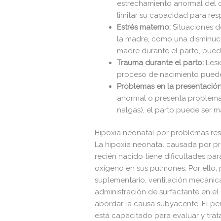
estrechamiento anormal del c
limitar su capacidad para re
Estrés materno:
Situaciones d
la madre, como una disminució
madre durante el parto, pued
Trauma durante el parto:
Lesi
proceso de nacimiento puede
Problemas en la presentación
anormal o presenta problema
nalgas), el parto puede ser 
Hipoxia neonatal por problemas res
La hipoxia neonatal causada por pr
recién nacido tiene dificultades par
oxígeno en sus pulmones. Por ello, 
suplementario, ventilación mecánica 
administración de surfactante en el
abordar la causa subyacente. El p
está capacitado para evaluar y trata