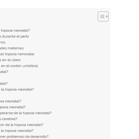
hipoxia neonatal?
 durante el parto
rios
ades maternas
ar hipoxia nenonatal
s en el útero
 en el cordón umbilical
atal?
atal?
 la hipoxia neonatal?
xia neonatal?
ipoxia neonatal?
erarse de la hipoxia neonatal?
s cerebral?
ón de la hipoxia neonatal?
la hipoxia neonatal?
ner problemas de desarrollo?