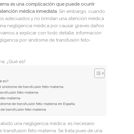
terna es una complicación que puede ocurrir
 atención médica inmediata
. Sin embargo, cuando
los adecuados y no brindan una atención médica
 una negligencia médica por causar graves daños
n vamos a explicar con todo detalle, información
gligencia por síndrome de transfusión feto-
na: ¿Qué es?
é es?
l síndrome de transfusión feto-materna
transfusión feto-materna
 feto-materna
ndrome de transfusión feto-materna en España
de transfusión feto-materna
 habido una negligencia médica, es necesario
 transfusión feto-materna. Se trata pues de una