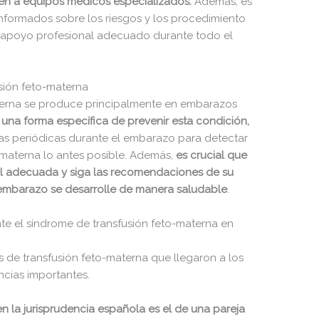
cen a equipos médicos especializados.
Además, es
nformados sobre los riesgos y los procedimiento
el apoyo profesional adecuado durante todo el
usión feto-materna
aterna se produce principalmente en embarazos
una forma específica de prevenir esta condición,
as periódicas durante el embarazo para detectar
-materna lo antes posible. Además,
es crucial que
al adecuada y siga las recomendaciones de su
embarazo se desarrolle de manera saludable
.
e el síndrome de transfusión feto-materna en
 de transfusión feto-materna que llegaron a los
ncias importantes.
 la jurisprudencia española es el de una pareja