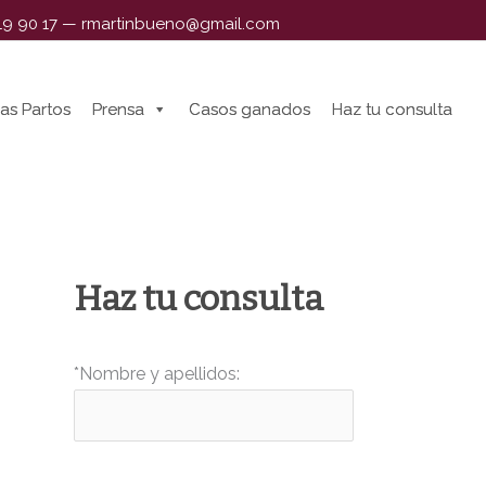
319 90 17
—
rmartinbueno@gmail.com
as Partos
as Partos
Prensa
Prensa
Casos ganados
Casos ganados
Haz tu consulta
Haz tu consulta
Haz tu consulta
*Nombre y apellidos: