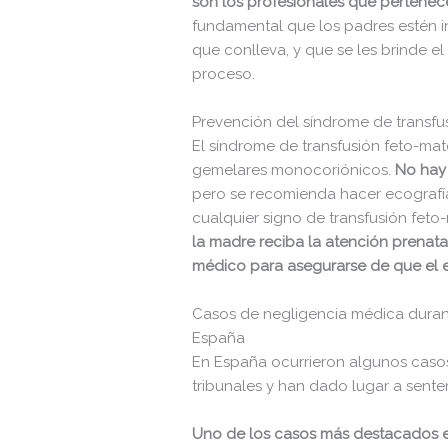
son los profesionales que pertene
fundamental que los padres estén i
que conlleva, y que se les brinde 
proceso.
Prevención del síndrome de transf
El síndrome de transfusión feto-m
gemelares monocoriónicos.
No hay 
pero se recomienda hacer
ecografí
cualquier signo de transfusión feto
la madre reciba la atención prenat
médico para asegurarse de que el 
Casos de negligencia médica durant
España
En España ocurrieron algunos casos
tribunales y han dado lugar a sente
Uno de los casos más destacados en