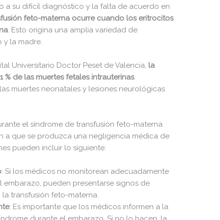
a su difícil diagnóstico y la falta de acuerdo en
sfusión feto-materna ocurre cuando los eritrocitos
rna
. Esto origina una amplia variedad de
o y la madre.
al Universitario Doctor Peset de Valencia,
la
1 % de las muertes fetales intrauterinas
.
as muertes neonatales y lesiones neurológicas
rante el síndrome de transfusión feto-materna
n a que se produzca una negligencia médica de
es pueden incluir lo siguiente:
o
: Si los médicos no monitorean adecuadamente
 el embarazo, pueden presentarse signos de
a transfusión feto-materna.
nte
: Es importante que los médicos informen a la
índrome durante el embarazo. Si no lo hacen, la