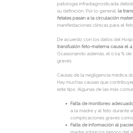
patología infradiagnosticada debido 
su definición. Por lo general,
la tran
fetales pasan a la circulación mate
manifestaciones clínicas para el fet
De acuerdo con los datos del Hospit
transfusión feto-materna causa el 4.
Ocasionando además, el 0.04 % de l
graves.
Causas de la negligencia médica du
Hay muchas causas que contribuye
este tipo. Algunas de las más comun
Falta de monitoreo adecuad
a la madre y al feto durante
complicaciones graves como l
Falta de información al pacie
madre sobre los riesgos del s