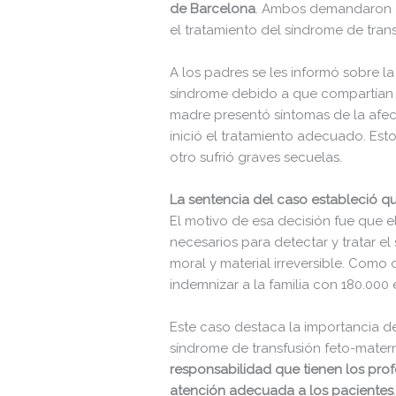
de Barcelona
. Ambos demandaron a 
el tratamiento del síndrome de tran
A los padres se les informó sobre l
síndrome debido a que compartían 
madre presentó síntomas de la afecc
inició el tratamiento adecuado. Est
otro sufrió graves secuelas.
La sentencia del caso estableció qu
El motivo de esa decisión fue que e
necesarios para detectar y tratar e
moral y material irreversible. Como
indemnizar a la familia con 180.000
Este caso destaca la importancia de
síndrome de transfusión feto-mate
responsabilidad que tienen los prof
atención adecuada a los pacientes