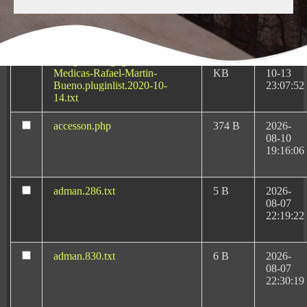
KB
08-08
06:54:44
Abogado-Negligencias-
4.16
2020-
Medicas-Rafael-Martin-
KB
10-13
Bueno.pluginlist.2020-10-
23:07:52
14.txt
accesson.php
374 B
2026-
08-10
Negligencias Médicas
19:16:06
en Alicante: Tu
abogado de confianza
adman.286.txt
5 B
2026-
08-07
22:19:22
Si has sufrido una mala praxis sanitaria, contar con el
adman.830.txt
6 B
2026-
08-07
respaldo de un abogado especializado puede marcar
22:30:19
la diferencia. Rafael Martín Bueno ejerce como
abogado de negligencias médicas en Alicante desde