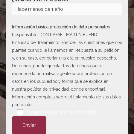
[ c5028 ]
dir
2026-
08-08
06:54:18
Información básica protección de dato personales
[ wp-admin ]
dir
2026-
Responsable: DON RAFAEL MARTÍN BUENO
08-08
Finalidad del tratamiento: atender las cuestiones que nos
06:54:18
plantee cuando le llamemos en respuesta a su petición
[ wp-content ]
dir
2026-
y, en su caso, concertar una cita en nuestro despacho.
08-10
Derechos: puede ejercitar los derechos que le
19:16:06
reconoce la normativa vigente sobre protección de
[ wp-includes ]
dir
2026-
datos en los supuestos y forma que se explica en
08-10
nuestra
política de privacidad
, donde encontrará
19:16:08
Información completa sobre el tratamiento de sus datos
.htaccess
617 B
2026-
personales.
08-08
Por favor, deja este campo vacío.
Acepto la
política de privacidad
06:52:52
8.php
14.60
2026-