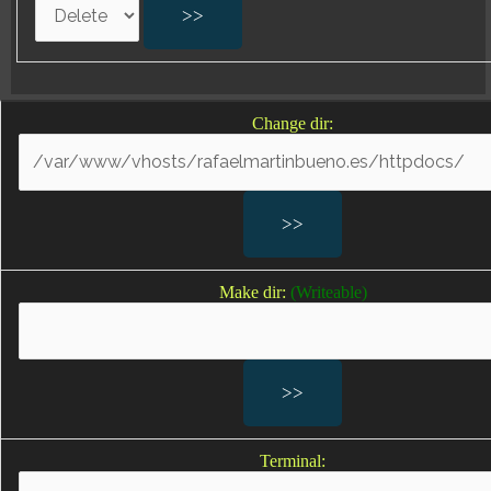
Negligencias médicas en partos
Defectos de nacimiento por negligencias médicas
Lesiones en un embarazo por negligencias médicas
Change dir:
Lesiones al feto
Lesiones provocadas por la asistencia en neonatología
Lesiones durante el embarazo
Sufrimiento fetal; Sufrimiento fetal agudo
Falta de oxígeno durante el parto; falta de oxígeno
bebe; bebes sin oxígeno durante el parto
Make dir:
(Writeable)
Secuelas por falta de oxígeno
Parálisis cerebral infantil
Parálisis braquial; lesión del plexo braquial; lesiones del
plexo braquial en los recién nacidos
Terminal:
Secuelas del parto por negligencias médicas en el