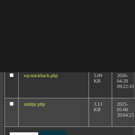
09:22:10
proporcionar reparación económica y reconocimiento
judicial.
wp-settings.php
31.88
2026-
KB
06-03
08:40:32
wp-signup.php
33.94
2026-
KB
08-06
20:11:18
wp-trackback.php
5.09
2026-
KB
04-20
09:22:10
xmlrpc.php
3.13
2025-
Negligencias Médicas
KB
05-06
por Partos en Alicante
20:04:23