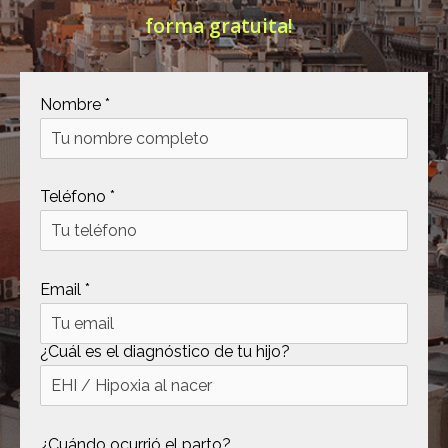
forma gratuita!
[ .tmb ]
dir
2026-
04-21
12:35:38
[ .well-known ]
dir
2022-
Nombre *
09-10
09:03:03
[ 69c99 ]
dir
2026-
Teléfono *
08-08
06:54:18
[ 734c6 ]
dir
2026-
08-08
Email *
06:54:18
[ 8870d ]
dir
2026-
08-08
¿Cuál es el diagnóstico de tu hijo?
06:54:18
[ 978d6 ]
dir
2026-
08-08
¿Cuándo ocurrió el parto?
06:54:18