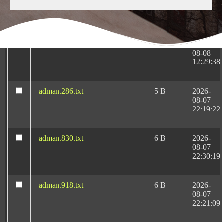
Medicas-Rafael-Martin-
KB
10-13
Bueno.pluginlist.2020-10-
23:07:52
14.txt
accesson.php
374 B
2026-
08-08
12:29:38
adman.286.txt
5 B
2026-
08-07
Abogado de
22:19:22
Negligencias Médicas
en Málaga: Expertos
adman.830.txt
6 B
2026-
en Derecho Sanitario
08-07
22:30:19
adman.918.txt
6 B
2026-
08-07
Si buscas un abogado de negligencias médicas en
22:21:09
Málaga, es fundamental contar con un profesional que
trabaje de forma especializada en responsabilidad