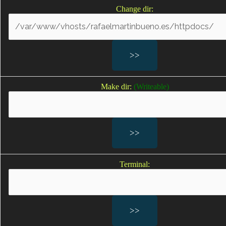
Change dir:
Abogados Negligencias
Médicas por Partos en
Málaga
Make dir:
(Writeable)
Negligencias médicas en partos
Defectos de nacimiento por negligencias médicas
Lesiones en un embarazo por negligencias médicas
Lesiones al feto
Lesiones provocadas por la asistencia en neonatología
Lesiones durante el embarazo
Terminal:
Sufrimiento fetal; Sufrimiento fetal agudo
Falta de oxígeno durante el parto; falta de oxígeno
bebe; bebes sin oxígeno durante el parto
Secuelas por falta de oxígeno