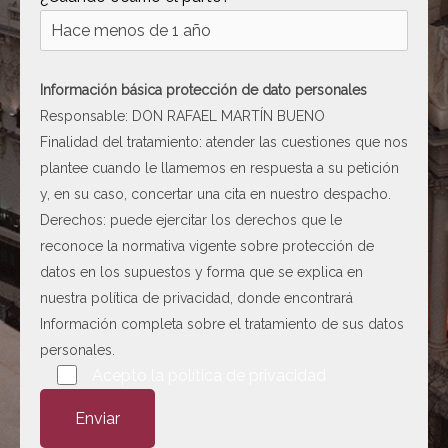
[ c5028 ]
dir
2026-
08-08
06:54:18
Información básica protección de dato personales
[ wp-admin ]
dir
2026-
Responsable: DON RAFAEL MARTÍN BUENO
08-08
Finalidad del tratamiento: atender las cuestiones que nos
06:54:18
plantee cuando le llamemos en respuesta a su petición
[ wp-content ]
dir
2026-
y, en su caso, concertar una cita en nuestro despacho.
08-08
Derechos: puede ejercitar los derechos que le
12:29:39
reconoce la normativa vigente sobre protección de
[ wp-includes ]
dir
2026-
datos en los supuestos y forma que se explica en
08-08
nuestra
política de privacidad
, donde encontrará
12:29:44
Información completa sobre el tratamiento de sus datos
.htaccess
617 B
2026-
personales.
08-08
Por favor, deja este campo vacío.
Acepto la
política de privacidad
06:52:52
Abogado-Negligencias-
4.16
2020-