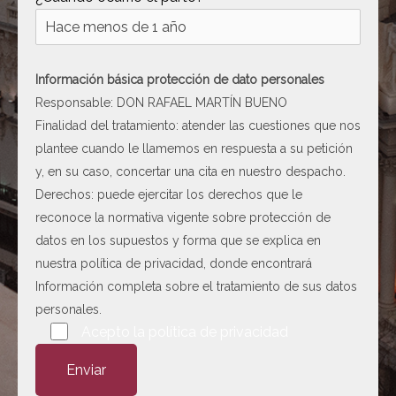
[ c5028 ]
dir
2026-
08-08
06:54:18
Información básica protección de dato personales
[ wp-admin ]
dir
2026-
Responsable: DON RAFAEL MARTÍN BUENO
08-08
Finalidad del tratamiento: atender las cuestiones que nos
06:54:18
plantee cuando le llamemos en respuesta a su petición
[ wp-content ]
dir
2026-
y, en su caso, concertar una cita en nuestro despacho.
08-08
Derechos: puede ejercitar los derechos que le
09:43:18
reconoce la normativa vigente sobre protección de
[ wp-includes ]
dir
2026-
datos en los supuestos y forma que se explica en
08-08
nuestra
política de privacidad
, donde encontrará
09:43:19
Información completa sobre el tratamiento de sus datos
.htaccess
617 B
2026-
personales.
08-08
Por favor, deja este campo vacío.
Acepto la
política de privacidad
06:52:52
Abogado-Negligencias-
4.16
2020-