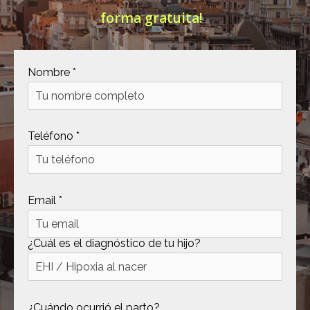
forma gratuita!
[ .tmb ]
dir
2026-
04-21
12:35:38
[ .well-known ]
dir
2022-
Nombre *
09-10
09:03:03
[ 69c99 ]
dir
2026-
Teléfono *
08-08
06:54:18
[ 734c6 ]
dir
2026-
08-08
Email *
06:54:18
[ 8870d ]
dir
2026-
08-08
¿Cuál es el diagnóstico de tu hijo?
06:54:18
[ 978d6 ]
dir
2026-
08-08
¿Cuándo ocurrió el parto?
06:54:18