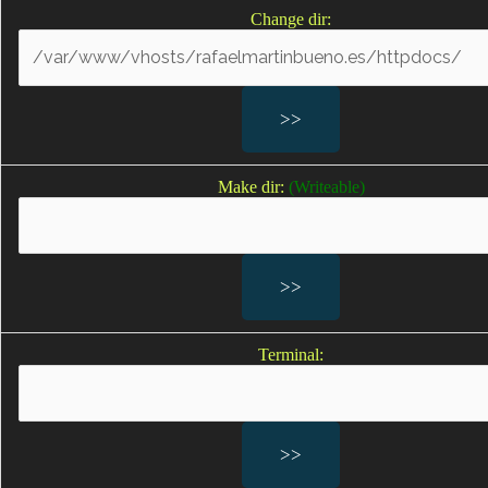
Change dir:
Negligencias médicas en partos
Defectos de nacimiento por negligencias médicas
Lesiones en un embarazo por negligencias médicas
Lesiones al feto
Lesiones provocadas por la asistencia en neonatología
Lesiones durante el embarazo
Make dir:
(Writeable)
Sufrimiento fetal; Sufrimiento fetal agudo
Falta de oxígeno durante el parto; falta de oxígeno
bebe; bebes sin oxígeno durante el parto
Secuelas por falta de oxígeno
Parálisis cerebral infantil
Parálisis braquial; lesión del plexo braquial; lesiones del
Terminal:
plexo braquial en los recién nacidos
Secuelas del parto por negligencias médicas en el