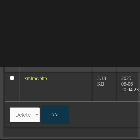
08:40:32
reales de éxito.
wp-signup.php
33.94
2026-
KB
08-06
20:11:18
wp-trackback.php
5.09
2026-
KB
04-20
09:22:10
xmlrpc.php
3.13
2025-
KB
05-06
20:04:23
Abogados Expertos:
Errores Médicos en
Partos en A Coruña