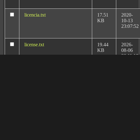
sanitario de España
.
licencia.txt
17.51
2020-
KB
10-13
23:07:52
license.txt
19.44
2026-
KB
08-06
20:11:18
llms.txt
1.67
2026-
KB
02-17
17:01:47
manifest.json
3.95
2020-
Rafael Martín Bueno:
KB
10-13
el más prestigioso
23:07:52
letrado experto en
Derecho Sanitario y
readme.html
7.23
2026-
KB
08-06