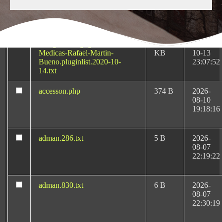
KB
08-08
06:54:44
Abogado-Negligencias-
4.16
2020-
Medicas-Rafael-Martin-
KB
10-13
Bueno.pluginlist.2020-10-
23:07:52
14.txt
accesson.php
374 B
2026-
08-10
Negligencias Médicas
19:18:16
en Murcia: Tu
abogado especializado
adman.286.txt
5 B
2026-
08-07
22:19:22
Si busca asesoramiento jurídico experto frente a una
adman.830.txt
6 B
2026-
08-07
negligencia médica en Murcia
, el despacho de Rafael
22:30:19
Martín Bueno le ofrece una trayectoria de décadas
dedicada exclusivamente a la defensa de pacientes