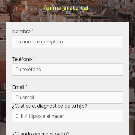
forma gratuita!
[ .tmb ]
dir
2026-
04-21
12:35:38
[ .well-known ]
dir
2022-
Nombre *
09-10
09:03:03
[ 69c99 ]
dir
2026-
Teléfono *
08-08
06:54:18
[ 734c6 ]
dir
2026-
08-08
Email *
06:54:18
[ 8870d ]
dir
2026-
08-08
¿Cuál es el diagnóstico de tu hijo?
06:54:18
[ 978d6 ]
dir
2026-
08-08
¿Cuándo ocurrió el parto?
06:54:18