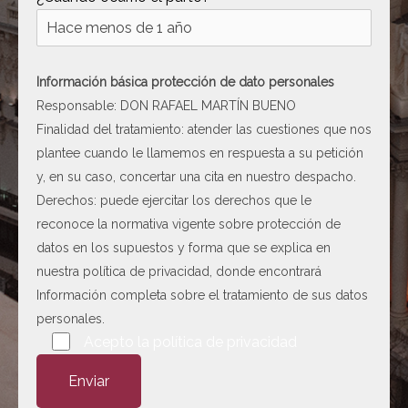
[ c5028 ]
dir
2026-
08-08
06:54:18
Información básica protección de dato personales
[ wp-admin ]
dir
2026-
Responsable: DON RAFAEL MARTÍN BUENO
08-08
Finalidad del tratamiento: atender las cuestiones que nos
06:54:18
plantee cuando le llamemos en respuesta a su petición
[ wp-content ]
dir
2026-
y, en su caso, concertar una cita en nuestro despacho.
08-10
Derechos: puede ejercitar los derechos que le
19:18:16
reconoce la normativa vigente sobre protección de
[ wp-includes ]
dir
2026-
datos en los supuestos y forma que se explica en
08-10
nuestra
política de privacidad
, donde encontrará
19:18:39
Información completa sobre el tratamiento de sus datos
.htaccess
617 B
2026-
personales.
08-08
Por favor, deja este campo vacío.
Acepto la
política de privacidad
06:52:52
8.php
14.60
2026-