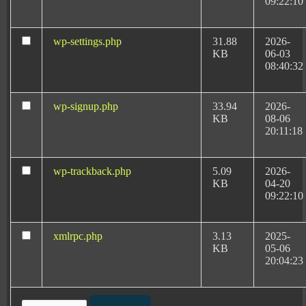
09:22:10
Abogados Negligencias
wp-settings.php
31.88
2026-
Médicas por Partos en
KB
06-03
Murcia
08:40:32
wp-signup.php
33.94
2026-
KB
08-06
20:11:18
Negligencias médicas en partos
Defectos de nacimiento por negligencias médicas
wp-trackback.php
5.09
2026-
Lesiones en un embarazo por negligencias médicas
KB
04-20
Lesiones al feto
09:22:10
Lesiones provocadas por la asistencia en neonatología
Lesiones durante el embarazo
xmlrpc.php
3.13
2025-
Sufrimiento fetal; Sufrimiento fetal agudo
KB
05-06
20:04:23
Falta de oxígeno durante el parto; falta de oxígeno
bebe; bebes sin oxígeno durante el parto
Secuelas por falta de oxígeno