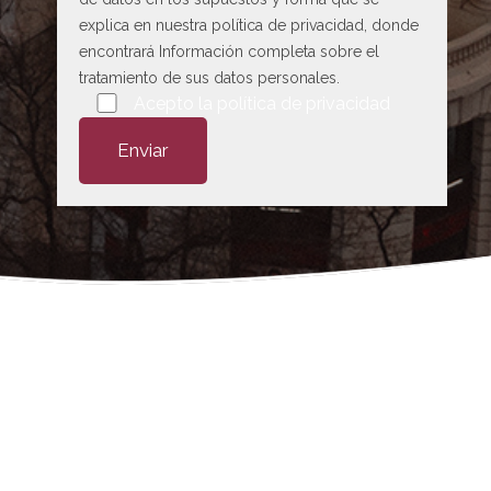
explica en nuestra
política de privacidad
, donde
encontrará Información completa sobre el
tratamiento de sus datos personales.
Por favor, deja este campo vacío.
Acepto la
política de privacidad
 Partos en
onfianza