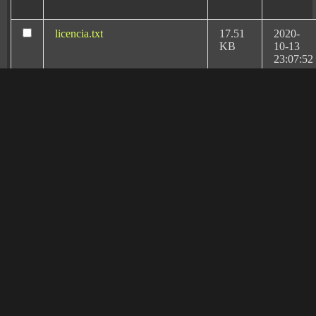
licencia.txt
17.51
2020-
KB
10-13
23:07:52
license.txt
19.44
2026-
KB
08-06
20:11:18
llms.txt
1.67
2026-
KB
02-17
Rafael Martín Bueno:
17:01:47
el más prestigioso
abogado negligencias
manifest.json
3.95
2020-
medicas en Granada y
KB
10-13
especialista en
23:07:52
Derecho Sanitario
readme.html
7.23
2026-
KB
08-06