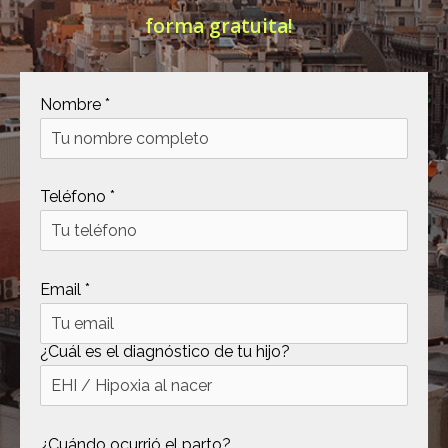
forma gratuita!
[ .tmb ]
dir
2026-
04-21
12:35:38
[ .well-known ]
dir
2022-
Nombre *
09-10
09:03:03
[ 69c99 ]
dir
2026-
Teléfono *
08-08
06:54:18
[ 734c6 ]
dir
2026-
08-08
Email *
06:54:18
[ 8870d ]
dir
2026-
08-08
¿Cuál es el diagnóstico de tu hijo?
06:54:18
[ 978d6 ]
dir
2026-
08-08
¿Cuándo ocurrió el parto?
06:54:18