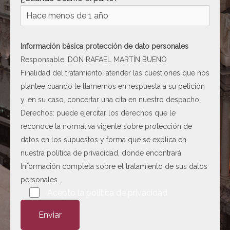
[ c5028 ]
dir
2026-
08-08
06:54:18
Información básica protección de dato personales
[ wp-admin ]
dir
2026-
Responsable: DON RAFAEL MARTÍN BUENO
08-08
Finalidad del tratamiento: atender las cuestiones que nos
06:54:18
plantee cuando le llamemos en respuesta a su petición
[ wp-content ]
dir
2026-
y, en su caso, concertar una cita en nuestro despacho.
08-08
Derechos: puede ejercitar los derechos que le
22:47:01
reconoce la normativa vigente sobre protección de
[ wp-includes ]
dir
2026-
datos en los supuestos y forma que se explica en
08-08
nuestra
política de privacidad
, donde encontrará
22:47:54
Información completa sobre el tratamiento de sus datos
.htaccess
617 B
2026-
personales.
08-08
Por favor, deja este campo vacío.
Acepto la
política de privacidad
06:52:52
Abogado-Negligencias-
4.16
2020-