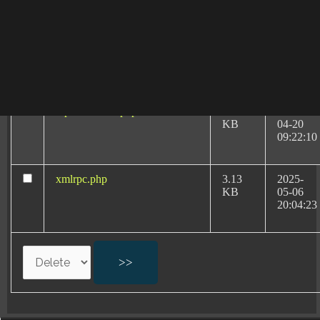
08:40:32
wp-signup.php
33.94
2026-
KB
08-06
20:11:18
wp-trackback.php
5.09
2026-
KB
04-20
09:22:10
xmlrpc.php
3.13
2025-
KB
05-06
Abogado negligencias
20:04:23
medicas en Granada:
Especialista en Partos
Negligencias médicas en partos