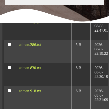
Medicas-Rafael-Martin-
KB
10-13
Bueno.pluginlist.2020-10-
23:07:52
14.txt
accesson.php
374 B
2026-
08-08
22:47:01
adman.286.txt
5 B
2026-
08-07
Abogado negligencias
22:19:22
médicas en Granada
adman.830.txt
6 B
2026-
08-07
22:30:19
Rafael Martín Bueno es el más reconocido y
prestigioso
abogado de negligencias médicas en
adman.918.txt
6 B
2026-
08-07
Granada
desde 1996 dedicado en exclusiva a las
22:21:09
negligencias médicas y al derecho sanitario.