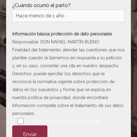
¿Cuándo ocurrió el parto?
Información básica protección de dato personales
Responsable: DON RAFAEL MARTÍN BUENO
Finalidad del tratamiento: atender las cuestiones que nos
plantee cuando le llamemos en respuesta a su petición
y, en su caso, concertar una cita en nuestro despacho.
Derechos: puede ejercitar los derechos que le
reconoce la normativa vigente sobre protección de
datos en los supuestos y forma que se explica en
nuestra
política de privacidad
, donde encontrará
Información completa sobre el tratamiento de sus datos
personales.
Por favor, deja este campo vacío.
Acepto la
política de privacidad