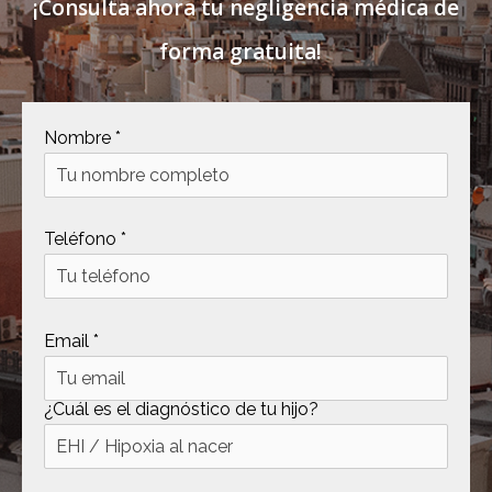
¡Consulta ahora tu negligencia médica de
forma gratuita!
Nombre *
Teléfono *
Email *
¿Cuál es el diagnóstico de tu hijo?