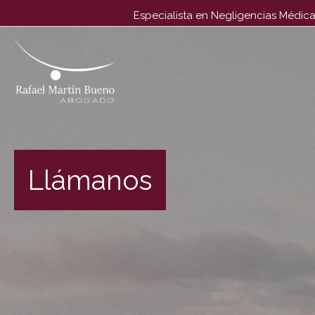
Especialista en Negligencias Médica
El único abogado dedicado, en exclusiva, a Negligencias 
Llámanos
#1 en España desde 1996