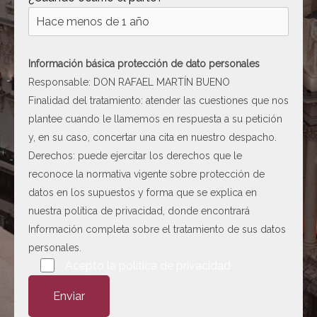
[ c5028 ]
dir
2026-
08-08
06:54:18
Información básica protección de dato personales
[ wp-admin ]
dir
2026-
Responsable: DON RAFAEL MARTÍN BUENO
08-08
Finalidad del tratamiento: atender las cuestiones que nos
06:54:18
plantee cuando le llamemos en respuesta a su petición
[ wp-content ]
dir
2026-
y, en su caso, concertar una cita en nuestro despacho.
08-08
Derechos: puede ejercitar los derechos que le
15:28:50
reconoce la normativa vigente sobre protección de
[ wp-includes ]
dir
2026-
datos en los supuestos y forma que se explica en
08-08
nuestra
política de privacidad
, donde encontrará
15:29:17
Información completa sobre el tratamiento de sus datos
.htaccess
617 B
2026-
personales.
08-08
Por favor, deja este campo vacío.
Acepto la
política de privacidad
06:52:52
Abogado-Negligencias-
4.16
2020-