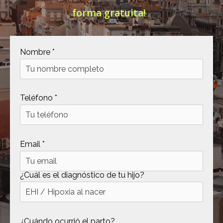
forma gratuita!
[ .tmb ]
dir
2026-
04-21
12:35:38
[ .well-known ]
dir
2022-
Nombre *
09-10
09:03:03
[ 69c99 ]
dir
2026-
Teléfono *
08-08
06:54:18
[ 734c6 ]
dir
2026-
08-08
Email *
06:54:18
[ 8870d ]
dir
2026-
08-08
¿Cuál es el diagnóstico de tu hijo?
06:54:18
[ 978d6 ]
dir
2026-
08-08
¿Cuándo ocurrió el parto?
06:54:18