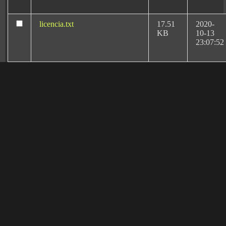
licencia.txt
17.51
2020-
KB
10-13
23:07:52
license.txt
19.44
2026-
KB
08-06
20:11:18
llms.txt
1.67
2026-
KB
02-17
17:01:47
Rafael Martín Bueno el
más reconocido
manifest.json
3.95
2020-
abogado especialista
KB
10-13
en Negligencias
23:07:52
Médicas y Derecho
Sanitario en
readme.html
7.23
2026-
KB
08-06