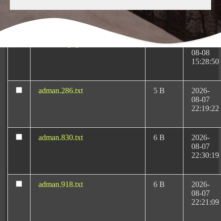
Medicas-Rafael-Martin-
KB
10-13
Bueno.pluginlist.2020-10-
23:07:52
14.txt
accesson.php
374 B
2026-
08-08
15:28:50
adman.286.txt
5 B
2026-
08-07
Negligencias Médicas:
22:19:22
Tu abogado en
Tarragona
adman.830.txt
6 B
2026-
08-07
22:30:19
Rafael Martín Bueno es el más reconocido y
adman.918.txt
6 B
2026-
08-07
prestigioso
abogado de negligencias médicas en
22:21:09
Tarragona
desde 1996 dedicado en exclusiva a las
negligencias médicas y al derecho sanitario.