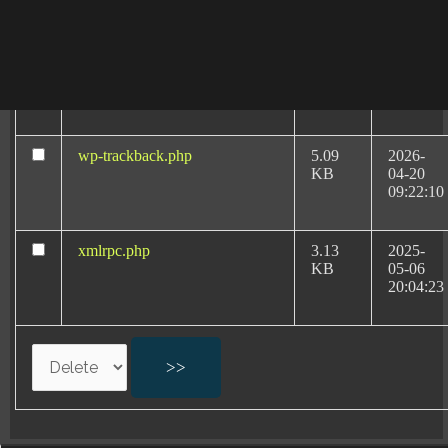
08:40:32
wp-signup.php
33.94
2026-
KB
08-06
20:11:18
wp-trackback.php
5.09
2026-
KB
04-20
09:22:10
Abogados
xmlrpc.php
3.13
2025-
Especialistas:
KB
05-06
Negligencias Médicas
20:04:23
por Partos en
Tarragona
Negligencias médicas en partos