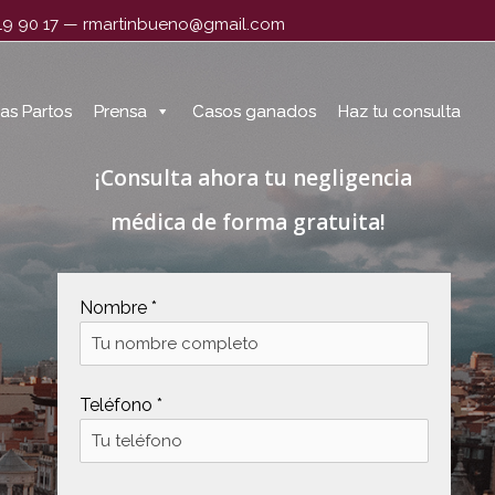
319 90 17
—
rmartinbueno@gmail.com
as Partos
as Partos
Prensa
Prensa
Casos ganados
Casos ganados
Haz tu consulta
Haz tu consulta
¡Consulta ahora tu negligencia
médica de forma gratuita!
Nombre *
Teléfono *