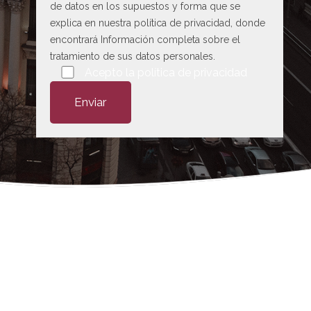
de datos en los supuestos y forma que se
explica en nuestra
política de privacidad
, donde
encontrará Información completa sobre el
tratamiento de sus datos personales.
Por favor, deja este campo vacío.
Acepto la
política de privacidad
 abogado en