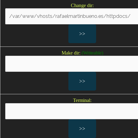
Change dir:
Negligencias médicas en partos
Defectos de nacimiento por negligencias médicas
Lesiones en un embarazo por negligencias médicas
Lesiones al feto
Lesiones provocadas por la asistencia en neonatología
Lesiones durante el embarazo
Make dir:
(Writeable)
Sufrimiento fetal; Sufrimiento fetal agudo
Falta de oxígeno durante el parto; falta de oxígeno
bebe; bebes sin oxígeno durante el parto
Secuelas por falta de oxígeno
Parálisis cerebral infantil
Parálisis braquial; lesión del plexo braquial; lesiones del
Terminal:
plexo braquial en los recién nacidos
Secuelas del parto por negligencias médicas en el