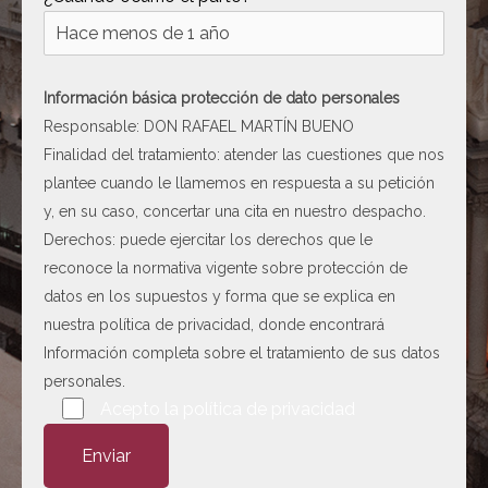
[ c5028 ]
dir
2026-
08-08
06:54:18
Información básica protección de dato personales
[ wp-admin ]
dir
2026-
Responsable: DON RAFAEL MARTÍN BUENO
08-08
Finalidad del tratamiento: atender las cuestiones que nos
06:54:18
plantee cuando le llamemos en respuesta a su petición
[ wp-content ]
dir
2026-
y, en su caso, concertar una cita en nuestro despacho.
08-09
Derechos: puede ejercitar los derechos que le
06:22:36
reconoce la normativa vigente sobre protección de
[ wp-includes ]
dir
2026-
datos en los supuestos y forma que se explica en
08-09
nuestra
política de privacidad
, donde encontrará
06:22:47
Información completa sobre el tratamiento de sus datos
.htaccess
617 B
2026-
personales.
08-08
Por favor, deja este campo vacío.
Acepto la
política de privacidad
06:52:52
Abogado-Negligencias-
4.16
2020-