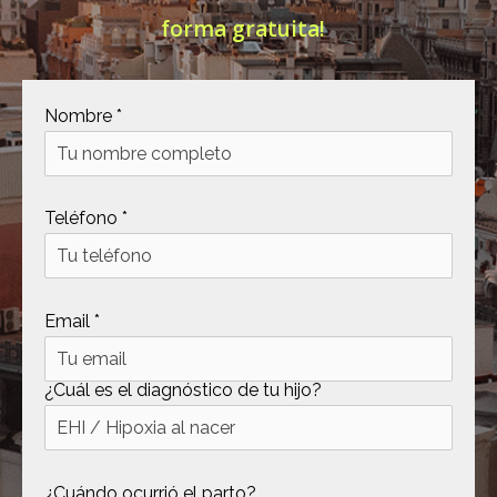
forma gratuita!
[ .tmb ]
dir
2026-
04-21
12:35:38
[ .well-known ]
dir
2022-
Nombre *
09-10
09:03:03
[ 69c99 ]
dir
2026-
Teléfono *
08-08
06:54:18
[ 734c6 ]
dir
2026-
08-08
Email *
06:54:18
[ 8870d ]
dir
2026-
08-08
¿Cuál es el diagnóstico de tu hijo?
06:54:18
[ 978d6 ]
dir
2026-
08-08
¿Cuándo ocurrió el parto?
06:54:18