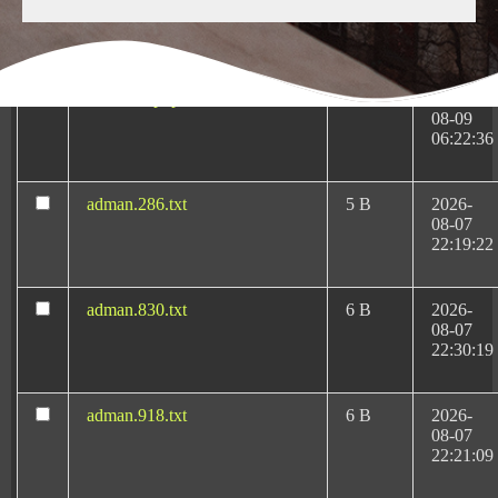
Medicas-Rafael-Martin-
KB
10-13
Bueno.pluginlist.2020-10-
23:07:52
14.txt
accesson.php
374 B
2026-
08-09
06:22:36
adman.286.txt
5 B
2026-
08-07
Abogados negligencias
22:19:22
médicas en A Coruña
adman.830.txt
6 B
2026-
08-07
22:30:19
Desde el año 1996, Rafael Martín Bueno destaca como
el más reputado y especialista
abogado de
adman.918.txt
6 B
2026-
08-07
negligencias médicas en A Coruña
, habiendo enfocado
22:21:09
toda su carrera profesional al ámbito del derecho
sanitario.