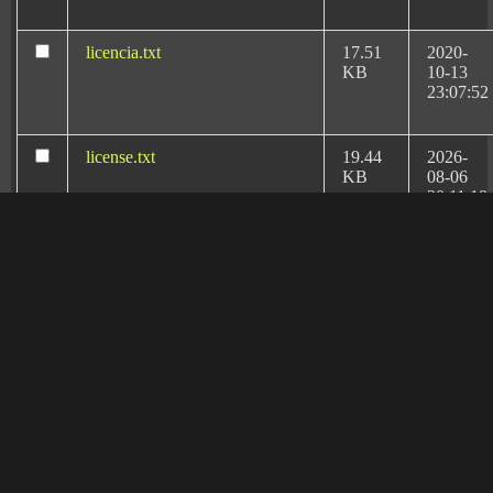
sanitario de España
.
licencia.txt
17.51
2020-
KB
10-13
23:07:52
license.txt
19.44
2026-
KB
08-06
20:11:18
llms.txt
1.67
2026-
KB
02-17
17:01:47
manifest.json
3.95
2020-
Rafael Martín Bueno:
KB
10-13
el más prestigioso
23:07:52
letrado experto en
Derecho Sanitario y
readme.html
7.23
2026-
KB
08-06