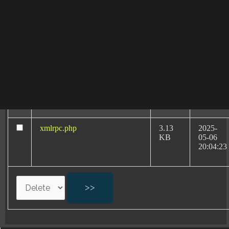
08:40:32
reales de éxito.
wp-signup.php
33.94
2026-
KB
08-06
20:11:18
wp-trackback.php
5.09
2026-
KB
04-20
09:22:10
xmlrpc.php
3.13
2025-
KB
05-06
20:04:23
Abogados Expertos:
Errores Médicos en
Partos en A Coruña