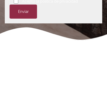
Por favor, deja este campo vacío.
Acepto la
política de privacidad
Negligencias Médicas:
Tu abogado en Madrid
Rafael Martín Bueno el más reconocido y prestigioso
abogado de negligencias médicas en Madrid
desde