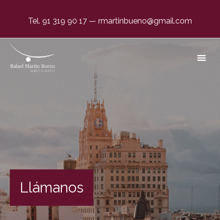
Tel. 91 319 90 17
—
rmartinbueno@gmail.com
Abogado Negligencias Médicas en Madrid
El único abogado dedicado en exclusiva a
negligencias médicas.
Llámanos
#1 en España desde 1996