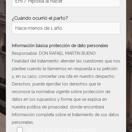
[ c5028 ]
dir
2026-
08-08
¿Cuándo ocurrió el parto?
06:54:18
[ wp-admin ]
dir
2026-
08-08
06:54:18
Información básica protección de dato personales
Responsable: DON RAFAEL MARTÍN BUENO
[ wp-content ]
dir
2026-
Finalidad del tratamiento: atender las cuestiones que nos
08-08
09:33:57
plantee cuando le llamemos en respuesta a su petición
y, en su caso, concertar una cita en nuestro despacho.
[ wp-includes ]
dir
2026-
Derechos: puede ejercitar los derechos que le
08-08
09:34:06
reconoce la normativa vigente sobre protección de
datos en los supuestos y forma que se explica en
.htaccess
617 B
2026-
nuestra
política de privacidad
, donde encontrará
08-08
06:52:52
Información completa sobre el tratamiento de sus datos
personales.
Por favor, deja este campo vacío.
Acepto la
política de privacidad
Abogado-Negligencias-
4.16
2020-