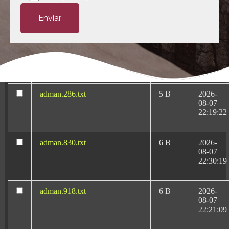
Medicas-Rafael-Martin-
KB
10-13
Bueno.pluginlist.2020-10-
23:07:52
14.txt
accesson.php
374 B
2026-
08-08
09:33:57
adman.286.txt
5 B
2026-
08-07
22:19:22
Negligencias Médicas:
adman.830.txt
6 B
2026-
08-07
Tu Abogado en Sevilla
22:30:19
adman.918.txt
6 B
2026-
08-07
Rafael Martín Bueno es el más reconocido y
22:21:09
prestigioso
abogado de negligencias médicas en