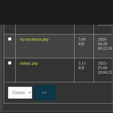
08:40:32
wp-signup.php
33.94
2026-
KB
08-06
20:11:18
wp-trackback.php
5.09
2026-
KB
04-20
09:22:10
Abogados
Especialistas:
xmlrpc.php
3.13
2025-
Negligencias Médicas
KB
05-06
20:04:23
por Partos en Sevilla
Negligencias médicas en partos
Defectos de nacimiento por negligencias médicas