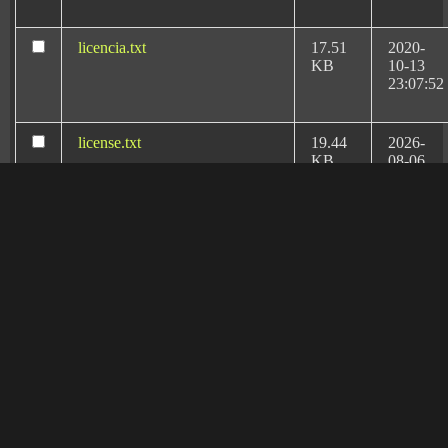
especialistas en derecho médico-sanitario de España
.
licencia.txt
17.51
2020-
KB
10-13
23:07:52
license.txt
19.44
2026-
KB
08-06
20:11:18
llms.txt
1.67
2026-
KB
02-17
17:01:47
Rafael Martín Bueno el
manifest.json
3.95
2020-
KB
10-13
más reconocido
23:07:52
abogado especialista
en Negligencias
readme.html
7.23
2026-
KB
08-06