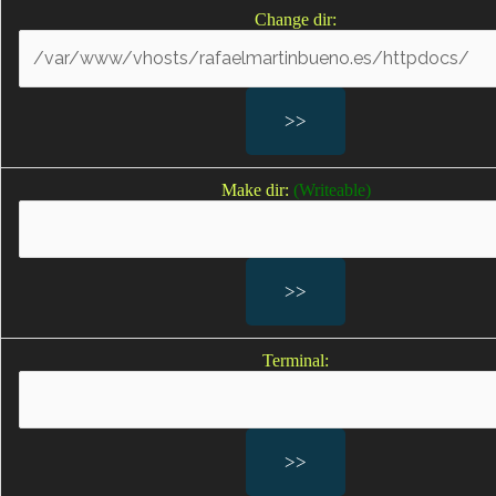
Lesiones en un embarazo por negligencias médicas
Change dir:
Lesiones al feto
Lesiones provocadas por la asistencia en neonatología
Lesiones durante el embarazo
Sufrimiento fetal; Sufrimiento fetal agudo
Falta de oxígeno durante el parto; falta de oxígeno
bebe; bebes sin oxígeno durante el parto
Make dir:
(Writeable)
Secuelas por falta de oxígeno
Parálisis cerebral infantil
Parálisis braquial; lesión del plexo braquial; lesiones del
plexo braquial en los recién nacidos
Terminal:
Secuelas del parto por negligencias médicas en el
parto
Muerte fetal;
Muerte fetal por negligencias médicas,
muerte infantil; fallecimiento recién nacidos; muerte