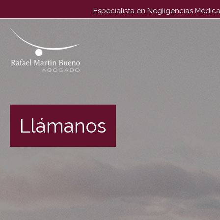
Especialista en Negligencias Médica
El único abogado dedicado, en exclusiva, a Negligencias M
Llámanos
#1 en España desde 1996