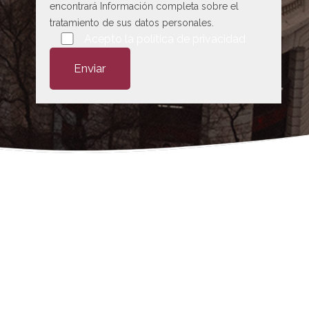
encontrará Información completa sobre el
tratamiento de sus datos personales.
Por favor, deja este campo vacío.
Acepto la
política de privacidad
 abogado en