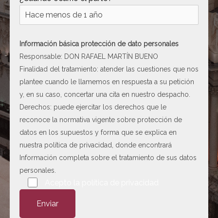
[ c5028 ]
dir
2026-
08-08
06:54:18
Información básica protección de dato personales
[ wp-admin ]
dir
2026-
Responsable: DON RAFAEL MARTÍN BUENO
08-08
Finalidad del tratamiento: atender las cuestiones que nos
06:54:18
plantee cuando le llamemos en respuesta a su petición
[ wp-content ]
dir
2026-
y, en su caso, concertar una cita en nuestro despacho.
08-09
Derechos: puede ejercitar los derechos que le
00:47:46
reconoce la normativa vigente sobre protección de
[ wp-includes ]
dir
2026-
datos en los supuestos y forma que se explica en
08-09
nuestra
política de privacidad
, donde encontrará
00:48:52
Información completa sobre el tratamiento de sus datos
.htaccess
617 B
2026-
personales.
08-08
Por favor, deja este campo vacío.
Acepto la
política de privacidad
06:52:52
Abogado-Negligencias-
4.16
2020-