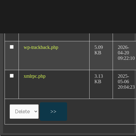
08:40:32
wp-signup.php
33.94
2026-
KB
08-06
20:11:18
wp-trackback.php
5.09
2026-
KB
04-20
09:22:10
Abogados
xmlrpc.php
3.13
2025-
Especialistas:
KB
05-06
Negligencias Médicas
20:04:23
por Partos en Ciudad
Real
Negligencias médicas en partos