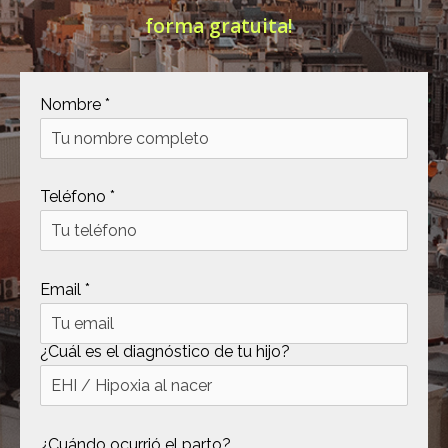
forma gratuita!
[ .tmb ]
dir
2026-
04-21
12:35:38
[ .well-known ]
dir
2022-
Nombre *
09-10
09:03:03
[ 69c99 ]
dir
2026-
Teléfono *
08-08
06:54:18
[ 734c6 ]
dir
2026-
08-08
Email *
06:54:18
[ 8870d ]
dir
2026-
08-08
¿Cuál es el diagnóstico de tu hijo?
06:54:18
[ 978d6 ]
dir
2026-
08-08
¿Cuándo ocurrió el parto?
06:54:18