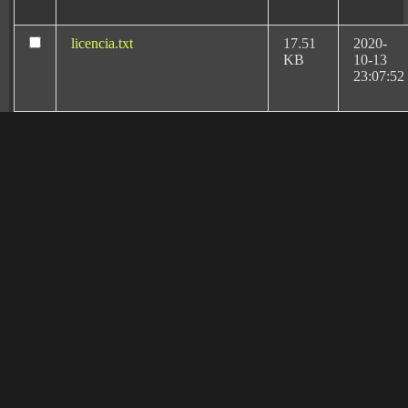
licencia.txt
17.51
2020-
KB
10-13
23:07:52
license.txt
19.44
2026-
KB
08-06
20:11:18
llms.txt
1.67
2026-
KB
02-17
17:01:47
Rafael Martín Bueno el
más reconocido
manifest.json
3.95
2020-
abogado especialista
KB
10-13
en Negligencias
23:07:52
Médicas y Derecho
Sanitario en Ciudad
readme.html
7.23
2026-
KB
08-06