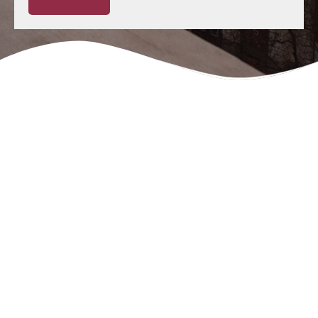
Negligencias Médicas:
Tu abogado en Oviedo
Si busca el respaldo del más destacado y reputado
abogado de negligencias médicas en Oviedo
, Rafael
Martín Bueno lidera desde 1996 la defensa de los
pacientes con una dedicación absoluta al derecho