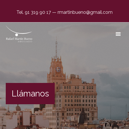
Tel. 91 319 90 17
—
rmartinbueno@gmail.com
Negligencias Médicas por Partos en Oviedo. El único
abogado dedicado en exclusiva.
Llámanos
#1 en España desde 1996