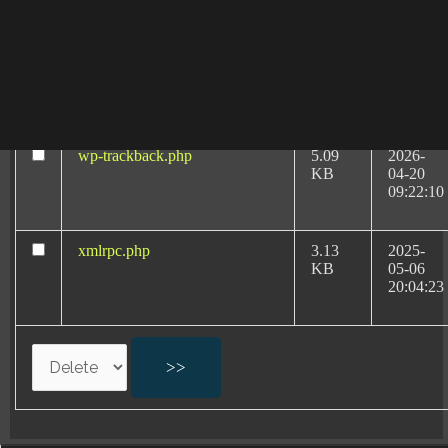
08:40:32
wp-signup.php
33.94
2026-
KB
08-06
20:11:18
wp-trackback.php
5.09
2026-
KB
04-20
09:22:10
xmlrpc.php
3.13
2025-
Abogados
KB
05-06
20:04:23
Especialistas:
Negligencias Médicas
por Partos en Valencia