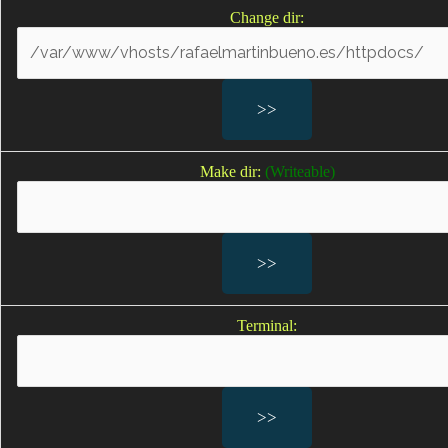
Negligencias médicas en partos
Change dir:
Defectos de nacimiento por negligencias médicas
Lesiones en un embarazo por negligencias médicas
Lesiones al feto
Lesiones provocadas por la asistencia en neonatología
Lesiones durante el embarazo
Sufrimiento fetal; Sufrimiento fetal agudo
Make dir:
(Writeable)
Falta de oxígeno durante el parto; falta de oxígeno
bebe; bebes sin oxígeno durante el parto
Secuelas por falta de oxígeno
Parálisis cerebral infantil
Parálisis braquial; lesión del plexo braquial; lesiones del
plexo braquial en los recién nacidos
Terminal:
Secuelas del parto por negligencias médicas en el
parto