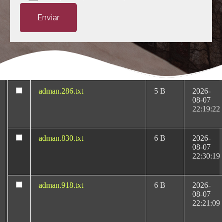
Medicas-Rafael-Martin-
KB
10-13
Bueno.pluginlist.2020-10-
23:07:52
14.txt
accesson.php
374 B
2026-
08-10
03:08:52
adman.286.txt
5 B
2026-
08-07
22:19:22
Negligencias Médicas:
adman.830.txt
6 B
2026-
08-07
Tu abogado en
22:30:19
Valencia
adman.918.txt
6 B
2026-
08-07
22:21:09
Rafael Martín Bueno es el más reconocido y