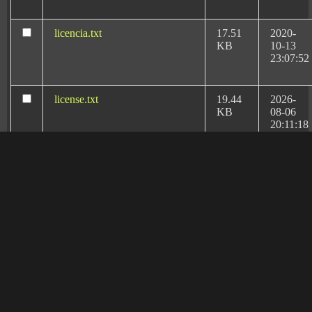
nos escogieran como los
mejores abogados
especialistas en derecho médico-sanitario de España
.
licencia.txt
17.51
2020-
KB
10-13
23:07:52
license.txt
19.44
2026-
KB
08-06
20:11:18
llms.txt
1.67
2026-
KB
02-17
17:01:47
manifest.json
3.95
2020-
KB
10-13
Rafael Martín Bueno el
23:07:52
más reconocido
abogado especialista
readme.html
7.23
2026-
KB
08-06