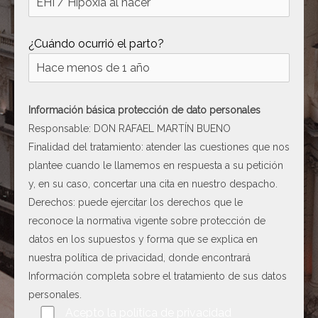
[ c5028 ]
dir
2026-
08-08
¿Cuándo ocurrió el parto?
06:54:18
[ wp-admin ]
dir
2026-
08-08
06:54:18
Información básica protección de dato personales
Responsable: DON RAFAEL MARTÍN BUENO
[ wp-content ]
dir
2026-
Finalidad del tratamiento: atender las cuestiones que nos
08-10
03:08:51
plantee cuando le llamemos en respuesta a su petición
y, en su caso, concertar una cita en nuestro despacho.
[ wp-includes ]
dir
2026-
Derechos: puede ejercitar los derechos que le
08-10
03:08:51
reconoce la normativa vigente sobre protección de
datos en los supuestos y forma que se explica en
.htaccess
617 B
2026-
nuestra
política de privacidad
, donde encontrará
08-08
06:52:52
Información completa sobre el tratamiento de sus datos
personales.
Por favor, deja este campo vacío.
Acepto la
política de privacidad
Abogado-Negligencias-
4.16
2020-