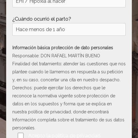
[ c5028 ]
dir
2026-
08-08
¿Cuándo ocurrió el parto?
06:54:18
[ wp-admin ]
dir
2026-
08-08
06:54:18
Información básica protección de dato personales
Responsable: DON RAFAEL MARTÍN BUENO
[ wp-content ]
dir
2026-
Finalidad del tratamiento: atender las cuestiones que nos
08-10
02:37:12
plantee cuando le llamemos en respuesta a su petición
y, en su caso, concertar una cita en nuestro despacho.
[ wp-includes ]
dir
2026-
Derechos: puede ejercitar los derechos que le
08-10
02:37:16
reconoce la normativa vigente sobre protección de
datos en los supuestos y forma que se explica en
.htaccess
617 B
2026-
nuestra
política de privacidad
, donde encontrará
08-08
06:52:52
Información completa sobre el tratamiento de sus datos
personales.
Por favor, deja este campo vacío.
Acepto la
política de privacidad
Abogado-Negligencias-
4.16
2020-