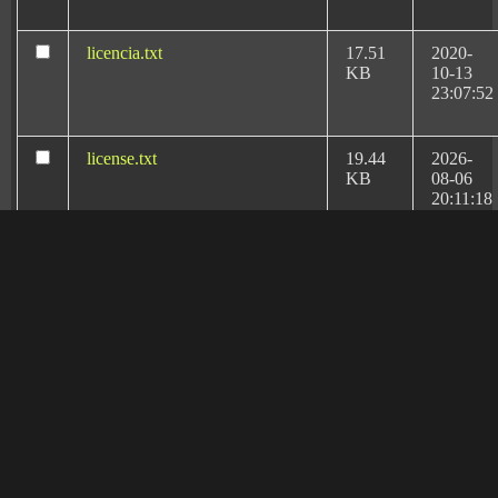
nos escogieran como los
mejores abogados
especialistas en derecho médico-sanitario de España
.
licencia.txt
17.51
2020-
KB
10-13
23:07:52
license.txt
19.44
2026-
KB
08-06
20:11:18
llms.txt
1.67
2026-
KB
02-17
17:01:47
manifest.json
3.95
2020-
KB
10-13
Rafael Martín Bueno el
23:07:52
más reconocido
abogado especialista
readme.html
7.23
2026-
KB
08-06