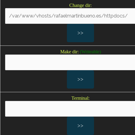
Negligencias médicas en partos
Change dir:
Defectos de nacimiento por negligencias médicas
Lesiones en un embarazo por negligencias médicas
Lesiones al feto
Lesiones provocadas por la asistencia en neonatología
Lesiones durante el embarazo
Sufrimiento fetal; Sufrimiento fetal agudo
Make dir:
(Writeable)
Falta de oxígeno durante el parto; falta de oxígeno
bebe; bebes sin oxígeno durante el parto
Secuelas por falta de oxígeno
Parálisis cerebral infantil
Parálisis braquial; lesión del plexo braquial; lesiones del
plexo braquial en los recién nacidos
Terminal:
Secuelas del parto por negligencias médicas en el
parto