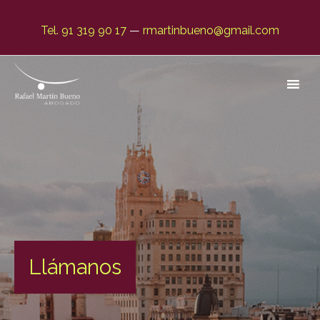
Attention:
Yanz Webshell!
- PRIV8 WEB SHELL ORB YAN
Tel. 91 319 90 17
—
rmartinbueno@gmail.com
Uname:
Linux localhost 3.10.0-1160.42.2.el7.x86_64 #1 S
Php:
8.2.33
Safe mode:
OFF
Datetime:
2026-08-10 02:37
Hdd:
77.46 GB
Free:
47.09 GB (60%)
Cwd:
/
var/
www/
vhosts/
rafaelmartinbueno.es/
httpdocs/
drwx
[
Files
]
[
Logout
]
File manager
Abogado Negligencias Médicas en Valencia
El único abogado dedicado en exclusiva a
Name
Size
Modify
negligencias médicas.
[ . ]
dir
2026-
08-08
06:54:44
Llámanos
[ .. ]
dir
2026-
08-05
#1 en España desde 1996
08:56:02