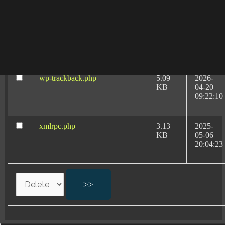
08:40:32
wp-signup.php
33.94
2026-
KB
08-06
20:11:18
wp-trackback.php
5.09
2026-
KB
04-20
09:22:10
xmlrpc.php
3.13
2025-
Abogados
KB
05-06
20:04:23
Especialistas:
Negligencias Médicas
por Partos en Valencia