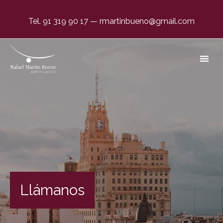
Tel. 91 319 90 17
—
rmartinbueno@gmail.com
Abogado Negligencias Médicas en Valencia
El único abogado dedicado en exclusiva a
negligencias médicas.
Llámanos
#1 en España desde 1996