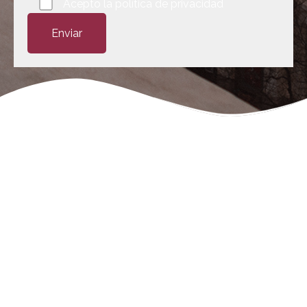
Por favor, deja este campo vacío.
Acepto la
política de privacidad
Negligencias Médicas:
Tu abogado en
Valencia
Rafael Martín Bueno es el más reconocido y