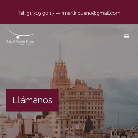
Tel. 91 319 90 17
—
rmartinbueno@gmail.com
El único abogado dedicado, en exclusiva, a
Negligencias Médicas por Partos en León
Llámanos
#1 en España desde 1996