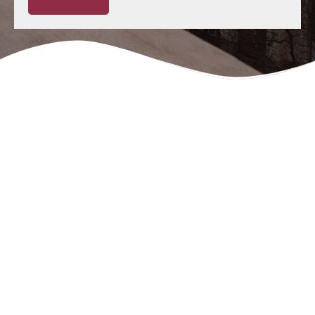
Negligencias Médicas:
Tu abogado en León
Rafael Martín Bueno es el más reconocido y
prestigioso
abogado de negligencias médicas en León
desde 1996 dedicado en exclusiva a las negligencias
médicas y al derecho sanitario.