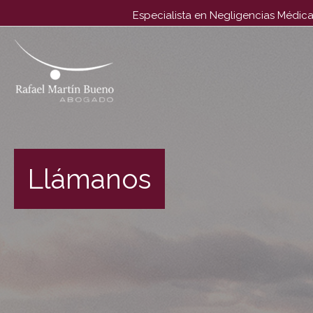
Especialista en Negligencias Médica
El único abogado dedicado, en exclusiva, a Negligencias M
Llámanos
#1 en España desde 1996