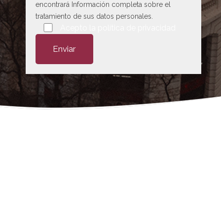
encontrará Información completa sobre el
tratamiento de sus datos personales.
Por favor, deja este campo vacío.
Acepto la
política de privacidad
 abogado en