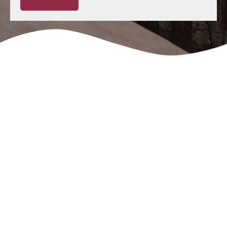
Negligencias Médicas:
Tu abogado en
Valladolid
Rafael Martín Bueno es el más reconocido y
prestigioso
abogado de negligencias médicas en
Valladolid
desde 1996 dedicado en exclusiva a las