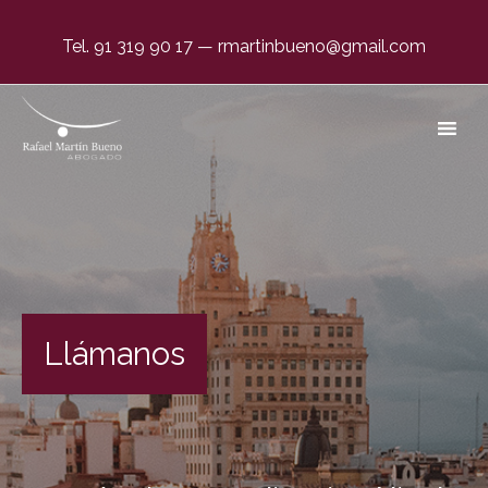
Tel. 91 319 90 17
—
rmartinbueno@gmail.com
El único abogado dedicado, en exclusiva, a
Negligencias Médicas por Partos en Valladolid
Llámanos
#1 en España desde 1996