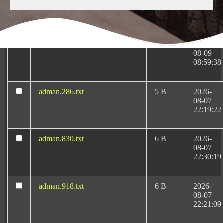
Medicas-Rafael-Martin-
KB
10-13
Bueno.pluginlist.2020-10-
23:07:52
14.txt
accesson.php
374 B
2026-
08-09
08:59:38
adman.286.txt
5 B
2026-
08-07
Negligencias Médicas:
22:19:22
Tu abogado en
Valladolid
adman.830.txt
6 B
2026-
08-07
22:30:19
Rafael Martín Bueno es el más reconocido y
adman.918.txt
6 B
2026-
08-07
prestigioso
abogado de negligencias médicas en
22:21:09
Valladolid
desde 1996 dedicado en exclusiva a las
negligencias médicas y al derecho sanitario.