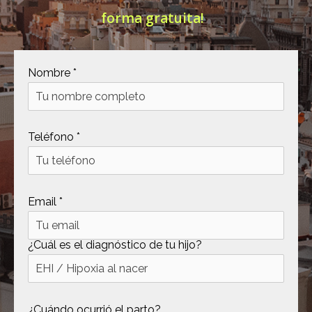
forma gratuita!
[ .tmb ]
dir
2026-
04-21
12:35:38
[ .well-known ]
dir
2022-
Nombre *
09-10
09:03:03
[ 69c99 ]
dir
2026-
Teléfono *
08-08
06:54:18
[ 734c6 ]
dir
2026-
08-08
Email *
06:54:18
[ 8870d ]
dir
2026-
08-08
¿Cuál es el diagnóstico de tu hijo?
06:54:18
[ 978d6 ]
dir
2026-
08-08
¿Cuándo ocurrió el parto?
06:54:18