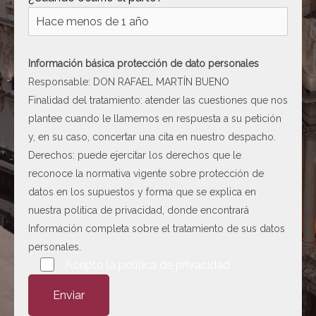
[ c5028 ]
dir
2026-
08-08
06:54:18
Información básica protección de dato personales
[ wp-admin ]
dir
2026-
Responsable: DON RAFAEL MARTÍN BUENO
08-08
Finalidad del tratamiento: atender las cuestiones que nos
06:54:18
plantee cuando le llamemos en respuesta a su petición
[ wp-content ]
dir
2026-
y, en su caso, concertar una cita en nuestro despacho.
08-09
Derechos: puede ejercitar los derechos que le
08:59:38
reconoce la normativa vigente sobre protección de
[ wp-includes ]
dir
2026-
datos en los supuestos y forma que se explica en
08-09
nuestra
política de privacidad
, donde encontrará
08:59:38
Información completa sobre el tratamiento de sus datos
.htaccess
617 B
2026-
personales.
08-08
Por favor, deja este campo vacío.
Acepto la
política de privacidad
06:52:52
Abogado-Negligencias-
4.16
2020-