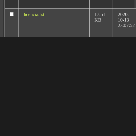
licencia.txt
17.51
2020-
KB
10-13
23:07:52
license.txt
19.44
2026-
KB
08-06
20:11:18
llms.txt
1.67
2026-
KB
02-17
17:01:47
Rafael Martín Bueno el
más reconocido
manifest.json
3.95
2020-
abogado especialista
KB
10-13
en Negligencias
23:07:52
Médicas y Derecho
Sanitario en Valladolid
readme.html
7.23
2026-
KB
08-06