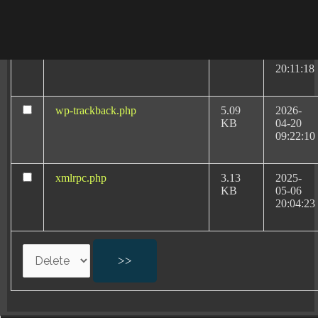
08:40:32
wp-signup.php
33.94
2026-
KB
08-06
20:11:18
wp-trackback.php
5.09
2026-
KB
04-20
09:22:10
Abogados
Especialistas:
xmlrpc.php
3.13
2025-
Negligencias Médicas
KB
05-06
por Partos en
20:04:23
Valladolid
Negligencias médicas en partos
Defectos de nacimiento por negligencias médicas